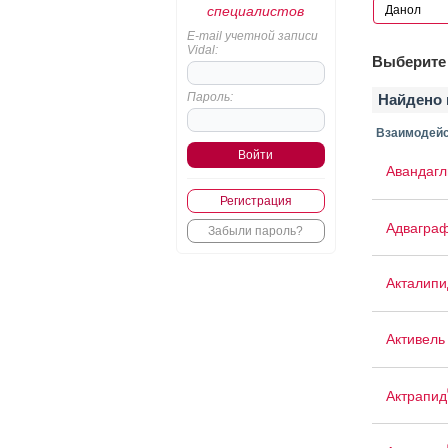
специалистов
E-mail учетной записи
Vidal:
Выберите 
Пароль:
Найдено 
Взаимодейс
Авандаг
Регистрация
Адвагра
Забыли пароль?
Акталипи
Активель
Актрапид