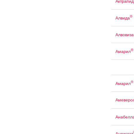
Актрапид
®
Алвида
Алвовиза
®
Амарил
®
Амарил
Амеверо
Анабелл
Анвистат