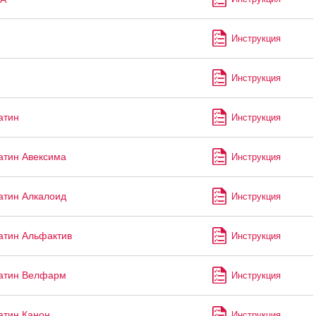
Инструкция
Инструкция
атин
Инструкция
атин Авексима
Инструкция
атин Алкалоид
Инструкция
атин Альфактив
Инструкция
атин Велфарм
Инструкция
атин Канон
Инструкция