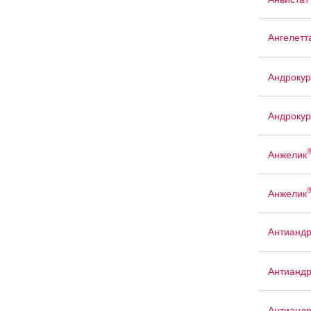
Ангелетт
Андрокур
Андрокур
Анжелик
Анжелик
Антиандр
Антианд
Антианд