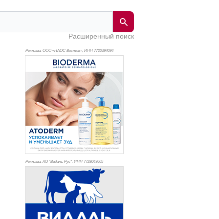
Расширенный поиск
Реклама. ООО «НАОС Восток», ИНН 772
0394094
Реклама. АО "Видаль Рус", ИНН 772
8043605