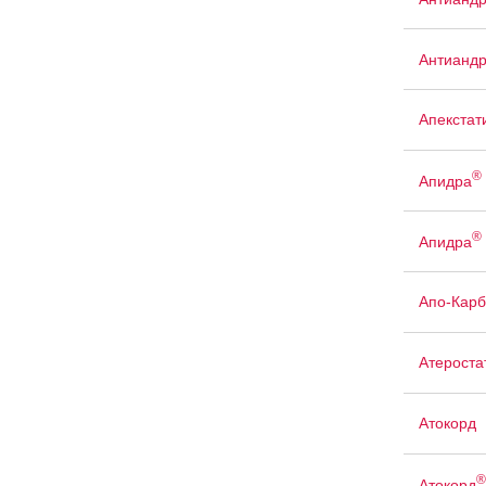
Антианд
Апекстат
®
Апидра
®
Апидра
Апо-Кар
Атероста
Атокорд
®
Атокорд