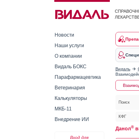
СПРАВОЧН
ЛЕКАРСТВ
Новости
Препа
Наши услуги
Специ
О компании
Видаль БОКС
Видаль
Взаимодейс
Парафармацевтика
Взаимо
Ветеринария
Калькуляторы
Поиск
МКБ-11
КФГ
Внедрение ИИ
®
Данол
в
Вход для