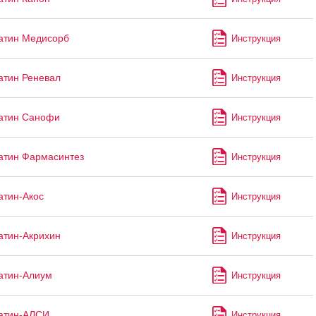
атин Медисорб
Инструкция
атин Реневал
Инструкция
атин Санофи
Инструкция
атин Фармасинтез
Инструкция
атин-Акос
Инструкция
атин-Акрихин
Инструкция
атин-Алиум
Инструкция
атин-АЛСИ
Инструкция