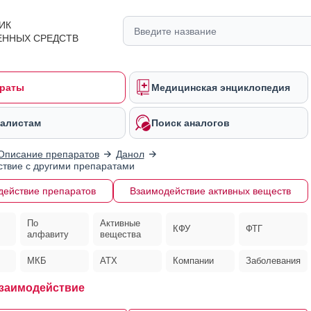
ИК
ЕННЫХ СРЕДСТВ
раты
Медицинская энциклопедия
алистам
Поиск аналогов
Описание препаратов
Данол
твие с другими препаратами
действие препаратов
Взаимодействие активных веществ
По
Активные
КФУ
ФТГ
алфавиту
вещества
МКБ
АТХ
Компании
Заболевания
заимодействие