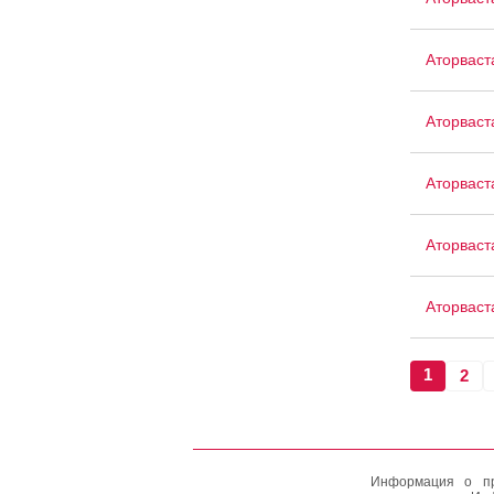
Аторваст
Аторваст
Аторвас
Аторваст
Аторваст
1
2
Информация о пр