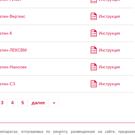
атин-Вертекс
Инструкция
атин-К
Инструкция
татин-ЛЕКСВМ
Инструкция
атин-Нанолек
Инструкция
атин-СЗ
Инструкция
3
4
5
далее
»
епаратах, отпускаемых по рецепту, размещенная на сайте, предназн