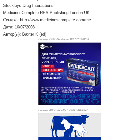
Stockleys Drug Interactions
MedicinesComplete RPS Publishing London UK
Ссылка: http://www.medicinescomplete.com/mc
Дата: 16/07/2008
Автор(ы): Baxter K (ed)
Реклама. ООО «Велфарм», ИНН 773
3691513
Реклама. АО "Видаль Рус", ИНН 772
8043605