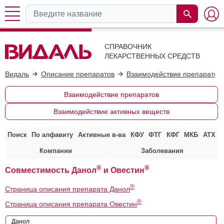
СПРАВОЧНИК
ЛЕКАРСТВЕННЫХ СРЕДСТВ
Видаль
Описание препаратов
Взаимодействие препаратов
Взаимодействие препаратов
Взаимодействие активных веществ
Поиск
По алфавиту
Активные в-ва
КФУ
ФТГ
КФГ
МКБ
АТХ
Компании
Заболевания
®
®
Совместимость Данол
и Овестин
®
Страница описания препарата Данол
®
Страница описания препарата Овестин