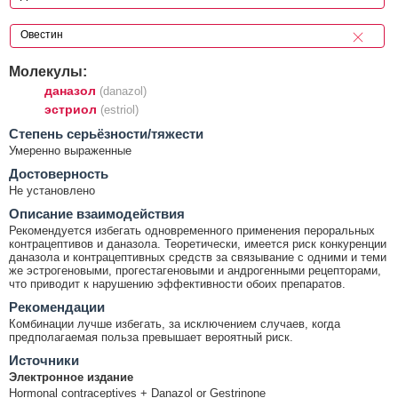
Молекулы:
даназол
(danazol)
эстриол
(estriol)
Cтепень серьёзности/тяжести
Умеренно выраженные
Достоверность
Не установлено
Описание взаимодействия
Рекомендуется избегать одновременного применения пероральных
контрацептивов и даназола. Теоретически, имеется риск конкуренции
даназола и контрацептивных средств за связывание с одними и теми
же эстрогеновыми, прогестагеновыми и андрогенными рецепторами,
что приводит к нарушению эффективности обоих препаратов.
Рекомендации
Комбинации лучше избегать, за исключением случаев, когда
предполагаемая польза превышает вероятный риск.
Источники
Электронное издание
Hormonal contraceptives + Danazol or Gestrinone