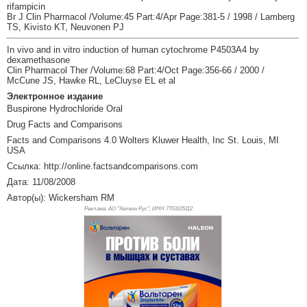
rifampicin
Br J Clin Pharmacol /Volume:45 Part:4/Apr Page:381-5 / 1998 / Lamberg
TS, Kivisto KT, Neuvonen PJ
In vivo and in vitro induction of human cytochrome P4503A4 by
dexamethasone
Clin Pharmacol Ther /Volume:68 Part:4/Oct Page:356-66 / 2000 /
McCune JS, Hawke RL, LeCluyse EL et al
Электронное издание
Buspirone Hydrochloride Oral
Drug Facts and Comparisons
Facts and Comparisons 4.0 Wolters Kluwer Health, Inc St. Louis, MI
USA
Ссылка: http://online.factsandcomparisons.com
Дата: 11/08/2008
Автор(ы): Wickersham RM
Реклама. АО "Хелеон Рус", ИНН 770
3105112