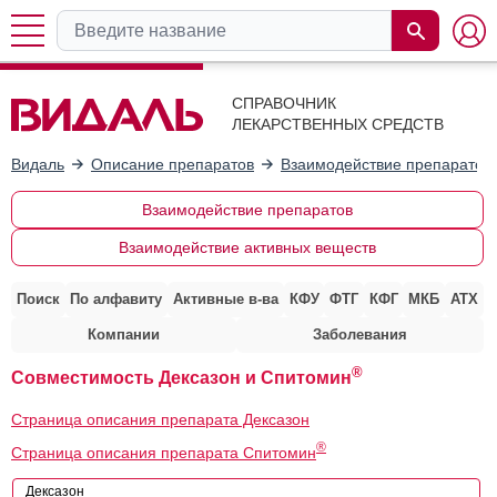
СПРАВОЧНИК
ЛЕКАРСТВЕННЫХ СРЕДСТВ
Видаль
Описание препаратов
Взаимодействие препаратов
Взаимодействие препаратов
Взаимодействие активных веществ
Поиск
По алфавиту
Активные в-ва
КФУ
ФТГ
КФГ
МКБ
АТХ
Компании
Заболевания
®
Совместимость Дексазон и Спитомин
Страница описания препарата Дексазон
®
Страница описания препарата Спитомин