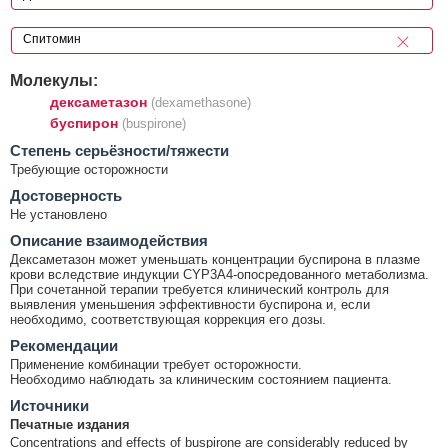
Молекулы:
дексаметазон
(dexamethasone)
буспирон
(buspirone)
Cтепень серьёзности/тяжести
Требующие осторожности
Достоверность
Не установлено
Описание взаимодействия
Дексаметазон может уменьшать концентрации буспирона в плазме
крови вследствие индукции CYP3A4-опосредованного метаболизма.
При сочетанной терапии требуется клинический контроль для
выявления уменьшения эффективности буспирона и, если
необходимо, соответствующая коррекция его дозы.
Рекомендации
Применение комбинации требует осторожности.
Необходимо наблюдать за клиническим состоянием пациента.
Источники
Печатные издания
Concentrations and effects of buspirone are considerably reduced by