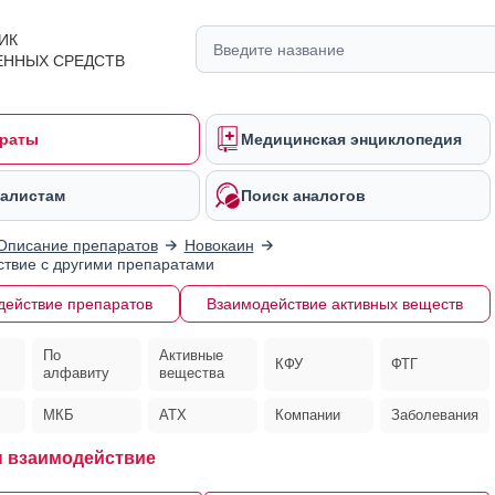
ИК
ЕННЫХ СРЕДСТВ
раты
Медицинская энциклопедия
алистам
Поиск аналогов
Описание препаратов
Новокаин
твие с другими препаратами
действие препаратов
Взаимодействие активных веществ
По
Активные
КФУ
ФТГ
алфавиту
вещества
МКБ
АТХ
Компании
Заболевания
 взаимодействие