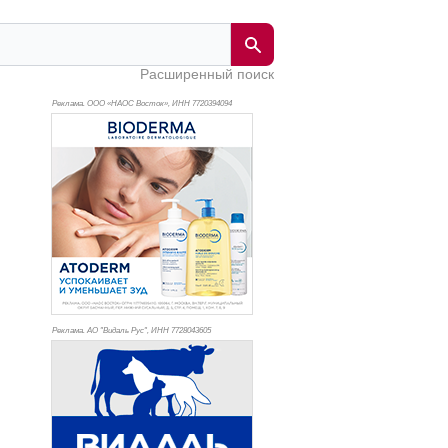
Расширенный поиск
Реклама. ООО «НАОС Восток», ИНН 772
0394094
Реклама. АО "Видаль Рус", ИНН 772
8043605