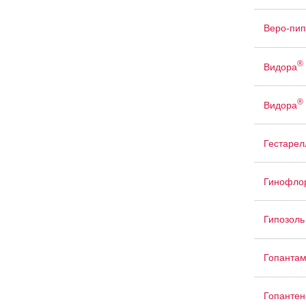
Веро-пип
®
Видора
®
Видора
Гестарел
Гинофло
Гипозоль
Гопанта
Гопантен