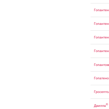
Гопантен
Гопантен
Гопантен
Гопантен
Гопанто
Гопатено
Гросепто
®
Даилла