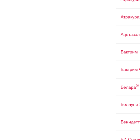
Атракури
Ацетазо
Бактрим
Бактрим 
®
Белара
Беллуне 
Бенидетт
БИ-Септ