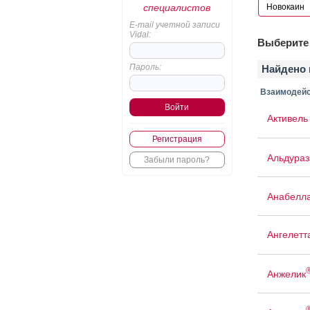
специалистов
E-mail учетной записи
Vidal:
Выберите 
Пароль:
Найдено 
Взаимодейс
Активель
Регистрация
Альдура
Забыли пароль?
Анабелл
Ангелетт
Анжелик