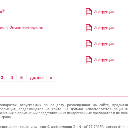
®
л
Инструкция
рел + Этинилэстрадиол
Инструкция
Инструкция
Инструкция
3
4
5
далее
»
епаратах, отпускаемых по рецепту, размещенная на сайте, предназн
формация, содержащаяся на сайте, не должна использоваться пациен
решения о применении представленных лекарственных препаратов и не мож
 врача.
егистрации средства массовой информации Эл № ФС77-79153 выдано Федер