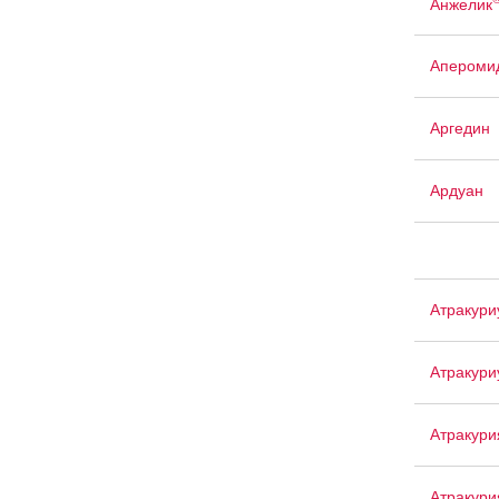
Анжелик
Апероми
Аргедин
Ардуан
Атракур
Атракури
Атракури
Атракури