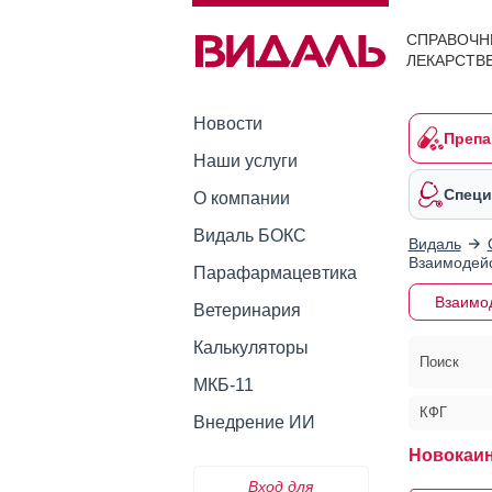
СПРАВОЧН
ЛЕКАРСТВ
Новости
Препа
Наши услуги
Специ
О компании
Видаль БОКС
Видаль
Взаимодейс
Парафармацевтика
Взаимо
Ветеринария
Калькуляторы
Поиск
МКБ-11
КФГ
Внедрение ИИ
Новокаин
Вход для