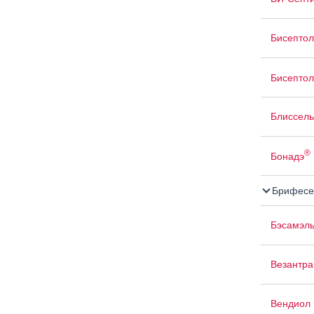
Бисептол
Бисептол
Блиссель
®
Бонадэ
Брифесе
Бэсамэл
Везантра
Вендиол