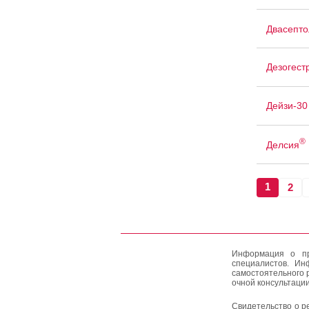
Двасепто
Дезогест
Дейзи-30
®
Делсия
1
2
Информация о пр
специалистов. Ин
самостоятельного 
очной консультации
Свидетельство о р