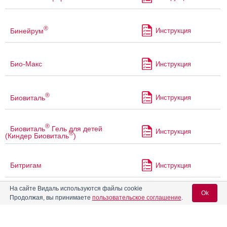
®
Бинейрум
Инструкция
Био-Макс
Инструкция
®
Биовиталь
Инструкция
®
Биовиталь
Гель для детей
Инструкция
®
(Киндер Биовиталь
)
Битригам
Инструкция
На сайте Видаль используются файлы cookie
Ok
В
Анкерманн
Продолжая, вы принимаете
пользовательское соглашение
.
Инструкция
12