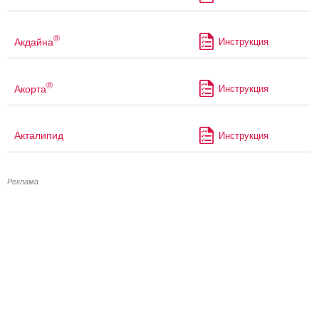
®
Акдайна
Инструкция
®
Акорта
Инструкция
Акталипид
Инструкция
Реклама