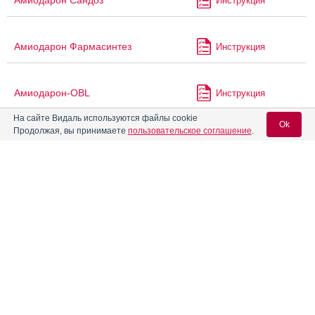
Амиодарон Сандоз
Инструкция
Амиодарон Фармасинтез
Инструкция
Амиодарон-OBL
Инструкция
На сайте Видаль используются файлы cookie
Ok
Продолжая, вы принимаете
пользовательское соглашение
.
®
Амиодарон-Акри
Инструкция
Вход для специалистов
Амиодарон-СЗ
Инструкция
E-mail учетной записи Vidal:
Амиокордин
Пароль:
Анагрелид
Инструкция
Аналидас
Инструкция