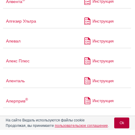
Алвента
Инструкция
Алгезир Ультра
Инструкция
Алевал
Инструкция
Алекс Плюс
Инструкция
Аленталь
Инструкция
®
Алерприв
Инструкция
®
На сайте Видаль используются файлы cookie
Алзепил
Инструкция
Ok
Продолжая, вы принимаете
пользовательское соглашение
.