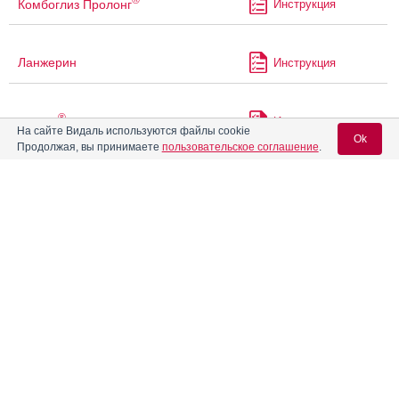
Комбоглиз Пролонг
Инструкция
Ланжерин
Инструкция
®
Лантус
Инструкция
На сайте Видаль используются файлы cookie
Ok
Продолжая, вы принимаете
пользовательское соглашение
.
®
®
Лантус
СолоСтар
Инструкция
Вход для специалистов
E-mail учетной записи Vidal:
®
®
Левемир
Пенфилл
Инструкция
®
®
Пароль:
Левемир
ФлексПен
Инструкция
Люмжев™
Инструкция