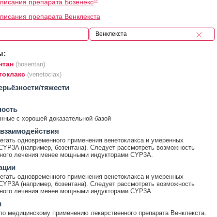
писания препарата Бозенекс
писания препарата Венклекста
ы:
нтан
(bosentan)
токлакс
(venetoclax)
ерьёзности/тяжести
ность
ные с хорошей доказательной базой
 взаимодействия
егать одновременного применения венетоклакса и умеренных
CYP3A (например, бозентана). Следует рассмотреть возможность
вного лечения менее мощными индукторами CYP3A.
ации
егать одновременного применения венетоклакса и умеренных
CYP3A (например, бозентана). Следует рассмотреть возможность
вного лечения менее мощными индукторами CYP3A.
и
по медицинскому применению лекарственного препарата Венклекста.