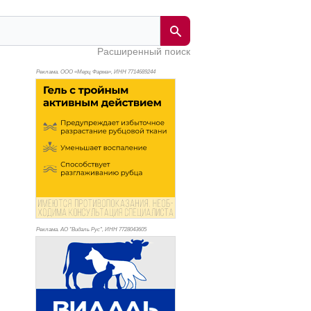
Расширенный поиск
Реклама. ООО «Мерц Фарма», ИНН 771
4689244
Реклама. АО "Видаль Рус", ИНН 772
8043605