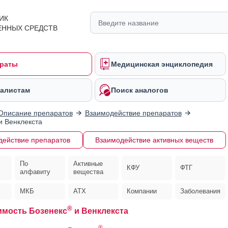
ИК
ЕННЫХ СРЕДСТВ
раты
Медицинская энциклопедия
алистам
Поиск аналогов
Описание препаратов
Взаимодействие препаратов
 Венклекста
действие препаратов
Взаимодействие активных веществ
По
Активные
КФУ
ФТГ
алфавиту
вещества
МКБ
АТХ
Компании
Заболевания
®
мость Бозенекс
и Венклекста
®