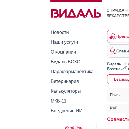
СПРАВОЧН
ЛЕКАРСТВ
Новости
Препа
Наши услуги
Специ
О компании
Видаль БОКС
Видаль
®
Бозенекс
и
Парафармацевтика
Взаимо
Ветеринария
Калькуляторы
Поиск
МКБ-11
КФГ
Внедрение ИИ
Совмести
Вход для