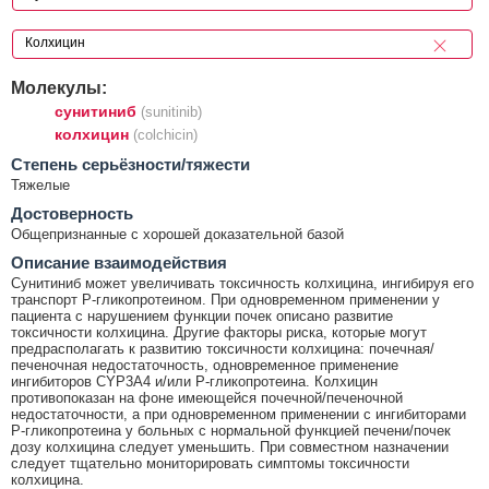
Молекулы:
сунитиниб
(sunitinib)
колхицин
(colchicin)
Cтепень серьёзности/тяжести
Тяжелые
Достоверность
Общепризнанные с хорошей доказательной базой
Описание взаимодействия
Сунитиниб может увеличивать токсичность колхицина, ингибируя его
транспорт Р-гликопротеином. При одновременном применении у
пациента с нарушением функции почек описано развитие
токсичности колхицина. Другие факторы риска, которые могут
предрасполагать к развитию токсичности колхицина: почечная/
печеночная недостаточность, одновременное применение
ингибиторов CYP3A4 и/или Р-гликопротеина. Колхицин
противопоказан на фоне имеющейся почечной/печеночной
недостаточности, а при одновременном применении с ингибиторами
Р-гликопротеина у больных с нормальной функцией печени/почек
дозу колхицина следует уменьшить. При совместном назначении
следует тщательно мониторировать симптомы токсичности
колхицина.