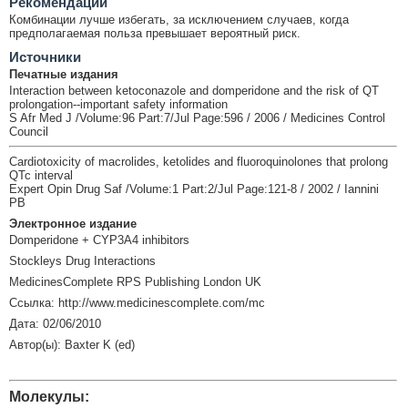
Рекомендации
Комбинации лучше избегать, за исключением случаев, когда
предполагаемая польза превышает вероятный риск.
Источники
Печатные издания
Interaction between ketoconazole and domperidone and the risk of QT
prolongation--important safety information
S Afr Med J /Volume:96 Part:7/Jul Page:596 / 2006 / Medicines Control
Council
Cardiotoxicity of macrolides, ketolides and fluoroquinolones that prolong
QTc interval
Expert Opin Drug Saf /Volume:1 Part:2/Jul Page:121-8 / 2002 / Iannini
PB
Электронное издание
Domperidone + CYP3A4 inhibitors
Stockleys Drug Interactions
MedicinesComplete RPS Publishing London UK
Ссылка: http://www.medicinescomplete.com/mc
Дата: 02/06/2010
Автор(ы): Baxter K (ed)
Молекулы: