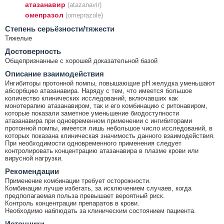
атазанавир
(atazanavir)
омепразол
(omeprazole)
Cтепень серьёзности/тяжести
Тяжелые
Достоверность
Общепризнанные с хорошей доказательной базой
Описание взаимодействия
Ингибиторы протонной помпы, повышающие pH желудка уменьшают
абсорбцию атазанавира. Наряду с тем, что имеется большое
количество клинических исследований, включавших как
монотерапию атазанавиром, так и его комбинацию с ритонавиром,
которые показали заметное уменьшение биодоступности
атазанавира при одновременном применении с ингибиторами
протонной помпы, имеется лишь небольшое число исследований, в
которых показана клиническая значимость данного взаимодействия.
При необходимости одновременного применения следует
контролировать концентрацию атазанавира в плазме крови или
вирусной нагрузки.
Рекомендации
Применение комбинации требует осторожности.
Комбинации лучше избегать, за исключением случаев, когда
предполагаемая польза превышает вероятный риск.
Контроль концентрации препаратов в крови.
Необходимо наблюдать за клиническим состоянием пациента.
Источники