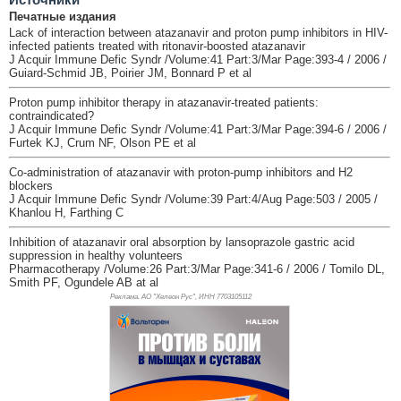
Печатные издания
Lack of interaction between atazanavir and proton pump inhibitors in HIV-
infected patients treated with ritonavir-boosted atazanavir
J Acquir Immune Defic Syndr /Volume:41 Part:3/Mar Page:393-4 / 2006 /
Guiard-Schmid JB, Poirier JM, Bonnard P et al
Proton pump inhibitor therapy in atazanavir-treated patients:
contraindicated?
J Acquir Immune Defic Syndr /Volume:41 Part:3/Mar Page:394-6 / 2006 /
Furtek KJ, Crum NF, Olson PE et al
Co-administration of atazanavir with proton-pump inhibitors and H2
blockers
J Acquir Immune Defic Syndr /Volume:39 Part:4/Aug Page:503 / 2005 /
Khanlou H, Farthing C
Inhibition of atazanavir oral absorption by lansoprazole gastric acid
suppression in healthy volunteers
Pharmacotherapy /Volume:26 Part:3/Mar Page:341-6 / 2006 / Tomilo DL,
Smith PF, Ogundele AB at al
Реклама. АО "Хелеон Рус", ИНН 770
3105112