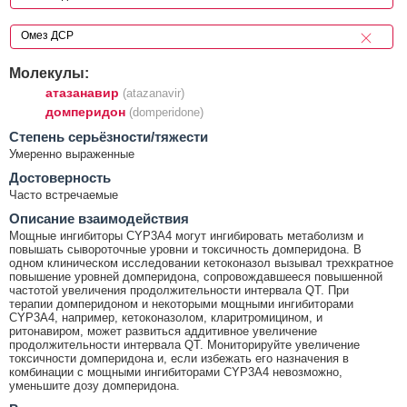
Молекулы:
атазанавир
(atazanavir)
домперидон
(domperidone)
Cтепень серьёзности/тяжести
Умеренно выраженные
Достоверность
Часто встречаемые
Описание взаимодействия
Мощные ингибиторы CYP3A4 могут ингибировать метаболизм и
повышать сывороточные уровни и токсичность домперидона. В
одном клиническом исследовании кетоконазол вызывал трехкратное
повышение уровней домперидона, сопровождавшееся повышенной
частотой увеличения продолжительности интервала QT. При
терапии домперидоном и некоторыми мощными ингибиторами
CYP3A4, например, кетоконазолом, кларитромицином, и
ритонавиром, может развиться аддитивное увеличение
продолжительности интервала QT. Мониторируйте увеличение
токсичности домперидона и, если избежать его назначения в
комбинации с мощными ингибиторами CYP3A4 невозможно,
уменьшите дозу домперидона.