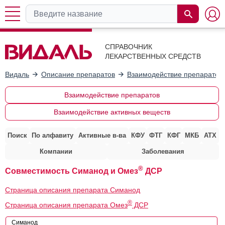
СПРАВОЧНИК
ЛЕКАРСТВЕННЫХ СРЕДСТВ
Видаль
Описание препаратов
Взаимодействие препаратов
Взаимодействие препаратов
Взаимодействие активных веществ
Поиск
По алфавиту
Активные в-ва
КФУ
ФТГ
КФГ
МКБ
АТХ
Компании
Заболевания
®
Совместимость Симанод и Омез
ДСР
Страница описания препарата Симанод
®
Страница описания препарата Омез
ДСР