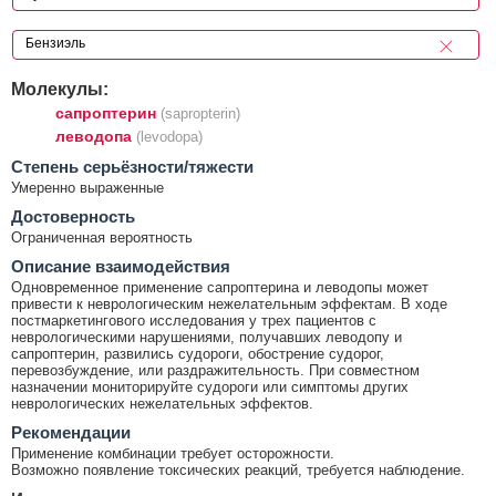
Молекулы:
сапроптерин
(sapropterin)
леводопа
(levodopa)
Cтепень серьёзности/тяжести
Умеренно выраженные
Достоверность
Ограниченная вероятность
Описание взаимодействия
Одновременное применение сапроптерина и леводопы может
привести к неврологическим нежелательным эффектам. В ходе
постмаркетингового исследования у трех пациентов с
неврологическими нарушениями, получавших леводопу и
сапроптерин, развились судороги, обострение судорог,
перевозбуждение, или раздражительность. При совместном
назначении мониторируйте судороги или симптомы других
неврологических нежелательных эффектов.
Рекомендации
Применение комбинации требует осторожности.
Возможно появление токсических реакций, требуется наблюдение.