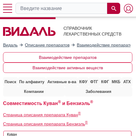
СПРАВОЧНИК
ЛЕКАРСТВЕННЫХ СРЕДСТВ
Видаль
Описание препаратов
Взаимодействие препаратов
Взаимодействие препаратов
Взаимодействие активных веществ
Поиск
По алфавиту
Активные в-ва
КФУ
ФТГ
КФГ
МКБ
АТХ
Компании
Заболевания
®
®
Совместимость Куван
и Бензиэль
®
Страница описания препарата Куван
®
Страница описания препарата Бензиэль