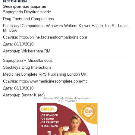
Источники
Электронные издание
Sapropterin Dihydrochloride
Drug Facts and Comparisons
Facts and Comparisons eAnswers Wolters Kluwer Health, Inc St. Louis,
MI USA
Ссылка: http://online.factsandcomparisons.com
Дата: 08/10/2010
Автор(ы): Wickersham RM
Sapropterin + Miscellaneous
Stockleys Drug Interactions
MedicinesComplete RPS Publishing London UK
Ссылка: http://www.medicinescomplete.com/mc
Дата: 08/10/2010
Автор(ы): Baxter K (ed)
Реклама. ООО «Др. Редди’с Лабораторис»,
ИНН: 770
7321227