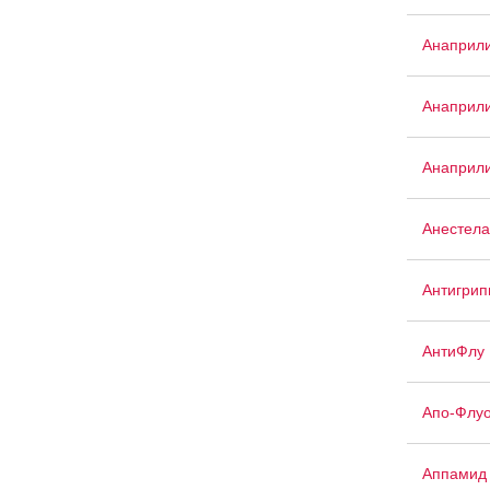
Анаприли
Анаприли
Анаприли
Анестела
Антигрип
АнтиФлу
Апо-Флуо
Аппамид