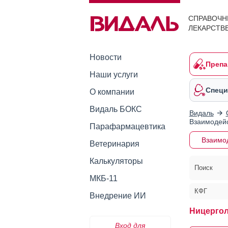
СПРАВОЧН
ЛЕКАРСТВ
Новости
Препа
Наши услуги
Специ
О компании
Видаль БОКС
Видаль
Взаимодейс
Парафармацевтика
Взаимо
Ветеринария
Калькуляторы
Поиск
МКБ-11
КФГ
Внедрение ИИ
Ницергол
Вход для