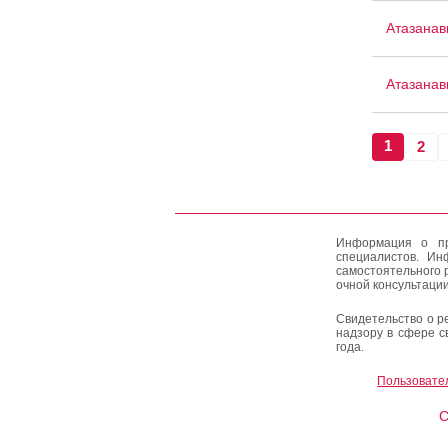
Атазанав
Атазанав
1
2
Информация о пр
специалистов. Ин
самостоятельного 
очной консультации
Свидетельство о р
надзору в сфере с
года.
Пользовате
C