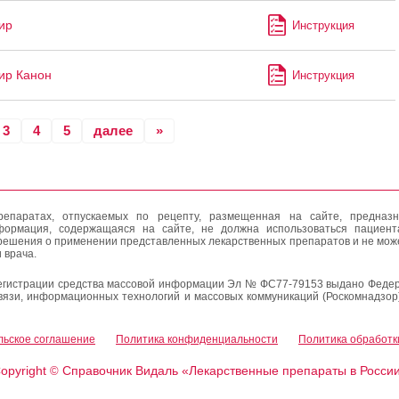
ир
Инструкция
ир Канон
Инструкция
3
4
5
далее
»
епаратах, отпускаемых по рецепту, размещенная на сайте, предназн
формация, содержащаяся на сайте, не должна использоваться пациен
решения о применении представленных лекарственных препаратов и не мож
 врача.
егистрации средства массовой информации Эл № ФС77-79153 выдано Федер
вязи, информационных технологий и массовых коммуникаций (Роскомнадзор
льское соглашение
Политика конфиденциальности
Политика обработк
opyright
Справочник Видаль «Лекарственные препараты в Росси
©