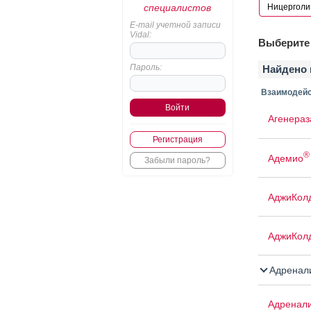
специалистов
E-mail учетной записи
Vidal:
Выберите 
Пароль:
Найдено 
Взаимодейс
Агенераз
Регистрация
®
Адемио
Забыли пароль?
АджиКол
АджиКол
Адренал
Адренал