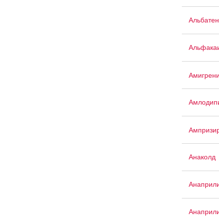
Альбатен
Альфака
Амигрен
Амлодипи
Ампризи
Анаколд
Анаприл
Анаприл