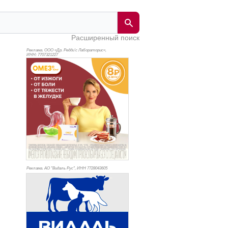
Расширенный поиск
Реклама. ООО «Др. Редди’с Лабораторис»,
ИНН: 770
7321227
Реклама. АО "Видаль Рус", ИНН 772
8043605