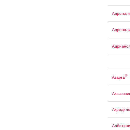
Адренали
Адренали
Адриано
®
Азарга
Аквазиви
Акридил
Албитин