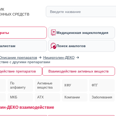
ИК
ЕННЫХ СРЕДСТВ
раты
Медицинская энциклопедия
алистам
Поиск аналогов
Описание препаратов
Ницерголин-ДЕКО
твие с другими препаратами
действие препаратов
Взаимодействие активных веществ
По
Активные
КФУ
ФТГ
алфавиту
вещества
МКБ
АТХ
Компании
Заболевания
ин-ДЕКО взаимодействие