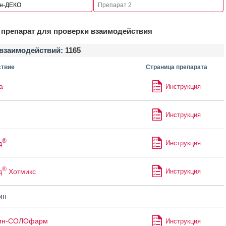
препарат для проверки взаимодействия
взаимодействий:
1165
твие
Страница препарата
а
Инструкция
Инструкция
®
д
Инструкция
®
д
Хотмикс
Инструкция
ин
ин-СОЛОфарм
Инструкция