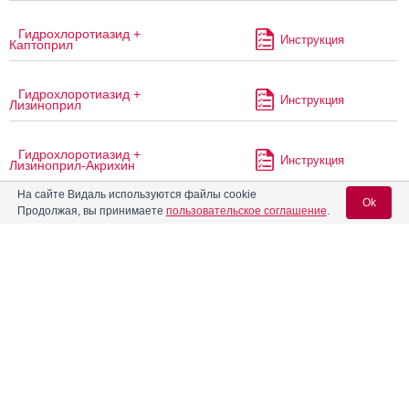
Гидрохлоротиазид +
Инструкция
Каптоприл
Гидрохлоротиазид +
Инструкция
Лизиноприл
Гидрохлоротиазид +
Инструкция
Лизиноприл-Акрихин
На сайте Видаль используются файлы cookie
Ok
Продолжая, вы принимаете
пользовательское соглашение
.
Гидрохлоротиазид +
Инструкция
Лозартан
Вход для специалистов
Гидрохлоротиазид +
Инструкция
Лозартан-Акрихин
E-mail учетной записи Vidal:
Гидрохлоротиазид +
Инструкция
Лозартан-ТАД
Пароль:
Гидрохлоротиазид +
Инструкция
Эналаприл-Акрихин