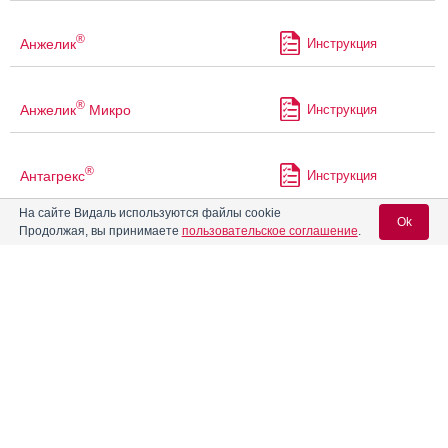
®
Анжелик
Инструкция
®
Анжелик
Микро
Инструкция
®
Антагрекс
Инструкция
На сайте Видаль используются файлы cookie
Ok
Продолжая, вы принимаете
пользовательское соглашение
.
Антиандрен 100
Инструкция
Вход для специалистов
®
Антиандрен
10
Инструкция
E-mail учетной записи Vidal:
®
Антиандрен
50
Инструкция
Пароль:
®
Антиандрен
депо
Инструкция