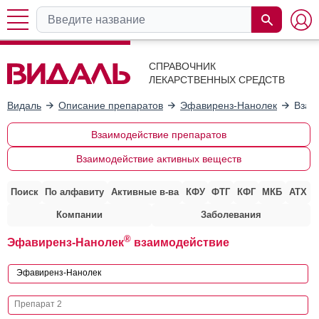
СПРАВОЧНИК
ЛЕКАРСТВЕННЫХ СРЕДСТВ
Видаль
Описание препаратов
Эфавиренз-Нанолек
Взаи
Взаимодействие препаратов
Взаимодействие активных веществ
Поиск
По алфавиту
Активные в-ва
КФУ
ФТГ
КФГ
МКБ
АТХ
Компании
Заболевания
®
Эфавиренз-Нанолек
взаимодействие