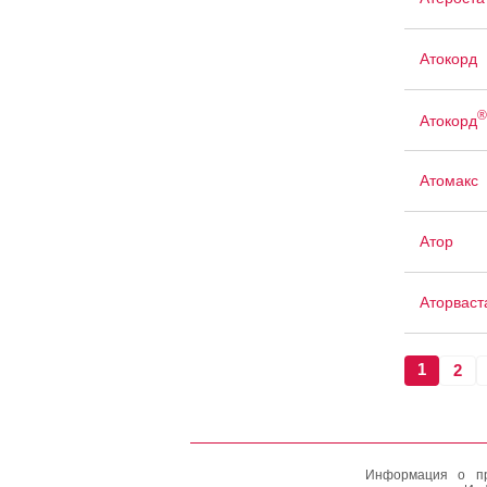
Атокорд
®
Атокорд
Атомакс
Атор
Аторваст
1
2
Информация о пр