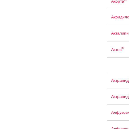
Акорта
Акридил
Акталипи
®
Актос
Актрапид
Актрапид
Алфузоз
Алфупро