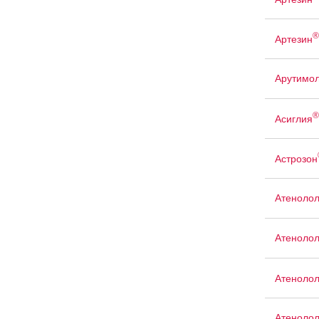
®
Артезин
Арутимо
®
Асиглия
Астрозон
Атеноло
Атенолол
Атенолол
Атенолол