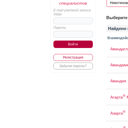
специалистов
E-mail учетной записи
Vidal:
Выберите 
Пароль:
Найдено 
Взаимодейс
Авандаг
Регистрация
Авандам
Забыли пароль?
Авандия
®
Агарта
®
Азарга
®