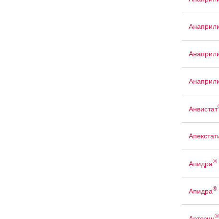
Анаприли
Анаприли
Анаприли
Анвистат
Апекстат
®
Апидра
®
Апидра
®
Артезин