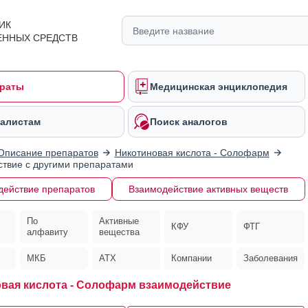
ИК
ЕННЫХ СРЕДСТВ
раты
Медицинская энциклопедия
алистам
Поиск аналогов
Описание препаратов
Никотиновая кислота - Солофарм
твие с другими препаратами
действие препаратов
Взаимодействие активных веществ
По
Активные
КФУ
ФТГ
алфавиту
вещества
МКБ
АТХ
Компании
Заболевания
вая кислота - Солофарм взаимодействие