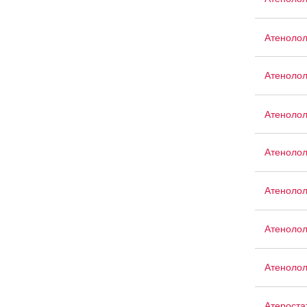
Атеноло
Атеноло
Атенолол
Атеноло
Атенолол
Атеноло
Атенолол
Атероста