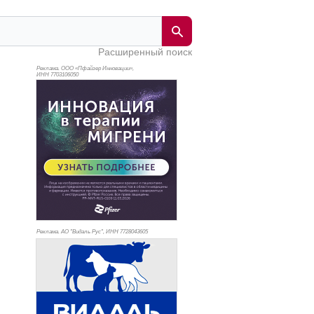
Расширенный поиск
Реклама. ООО «Пфайзер Инновации»,
ИНН 770
3106050
Реклама. АО "Видаль Рус", ИНН 772
8043605