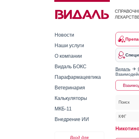
СПРАВОЧН
ЛЕКАРСТВ
Новости
Препа
Наши услуги
Специ
О компании
Видаль БОКС
Видаль
Взаимодейс
Парафармацевтика
Взаимо
Ветеринария
Калькуляторы
Поиск
МКБ-11
КФГ
Внедрение ИИ
Никотино
Вход для