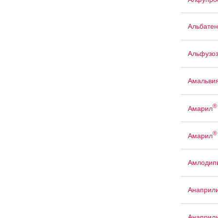
Альбатен
Альфузо
Амальви
®
Амарил
®
Амарил
Амлодипи
Анаприл
Анаприл