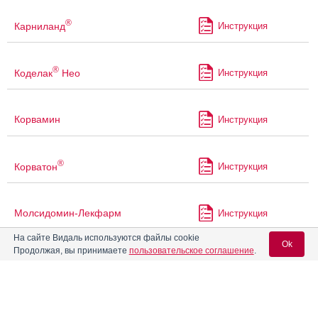
®
Карниланд
Инструкция
®
Коделак
Нео
Инструкция
Корвамин
Инструкция
®
Корватон
Инструкция
Молсидомин-Лекфарм
Инструкция
На сайте Видаль используются файлы cookie
Ok
Продолжая, вы принимаете
пользовательское соглашение
.
Молсидомин-СЗ
Инструкция
Вход для специалистов
Монизол
Инструкция