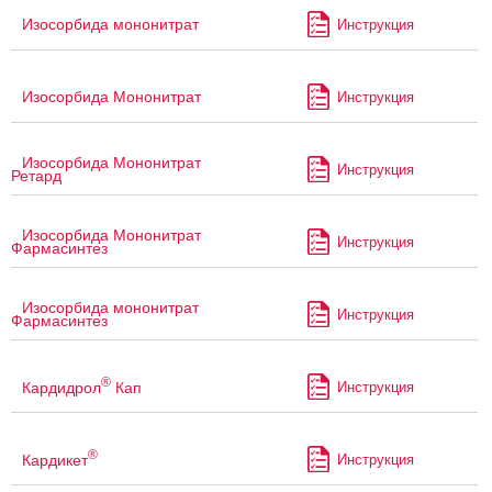
Изосорбида мононитрат
Инструкция
Изосорбида Мононитрат
Инструкция
Изосорбида Мононитрат
Инструкция
Ретард
Изосорбида Мононитрат
Инструкция
Фармасинтез
Изосорбида мононитрат
Инструкция
Фармасинтез
®
Кардидрол
Кап
Инструкция
®
Кардикет
Инструкция