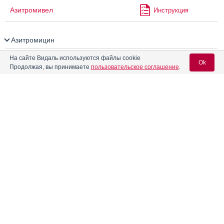
Азитромивел
Инструкция
Азитромицин
На сайте Видаль используются файлы cookie
АЗИТРОМИЦИН АВЕКСИМА
Инструкция
Ok
Продолжая, вы принимаете
пользовательское соглашение
.
Азитромицин Авексима
Инструкция
Вход для специалистов
E-mail учетной записи Vidal:
Азитромицин Велфарм
Инструкция
Пароль:
Азитромицин Зентива
Инструкция
Азитромицин Маклеодз
Инструкция
Регистрация
Забыли пароль?