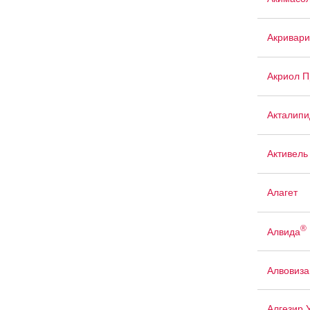
Акривари
Акриол П
Акталипи
Активель
Алагет
®
Алвида
Алвовиза
Алгезир 