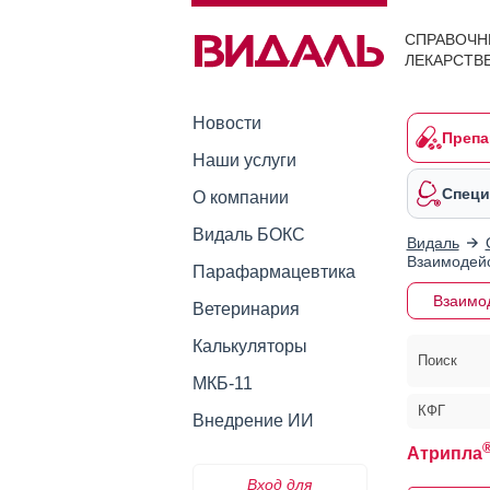
СПРАВОЧН
ЛЕКАРСТВ
Новости
Препа
Наши услуги
Специ
О компании
Видаль БОКС
Видаль
Взаимодейс
Парафармацевтика
Взаимо
Ветеринария
Калькуляторы
Поиск
МКБ-11
КФГ
Внедрение ИИ
Атрипла
Вход для