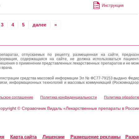
л
Инструкция
3
4
5
далее
»
епаратах, отпускаемых по рецепту, размещенная на сайте, предназн
формация, содержащаяся на сайте, не должна использоваться пациен
решения о применении представленных лекарственных препаратов и не мож
 врача.
егистрации средства массовой информации Эл № ФС77-79153 выдано Федер
вязи, информационных технологий и массовых коммуникаций (Роскомнадзор
льское соглашение
Политика конфиденциальности
Политика обработк
opyright
Справочник Видаль «Лекарственные препараты в Росси
©
ия
Карта сайта
Лицензии
Размещение рекламы
Разра