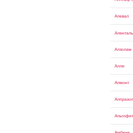
Алевал
Аленталь
Алзолам
Алли
Алмонт
Алпразо
Альгофе
Амбене