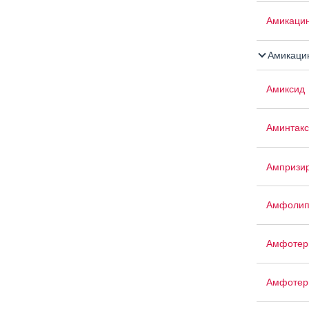
Амикаци
Амикацин
Амиксид
Аминтакс
Ампризи
Амфоли
Амфотер
Амфотер