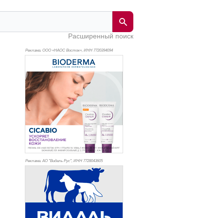
Расширенный поиск
Реклама. ООО «НАОС Восток», ИНН 772
0394094
Реклама. АО "Видаль Рус", ИНН 772
8043605