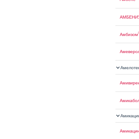
АМБЕНИ
Амбизом
Амеверо
Амелоте
Амивире
Амикабо
Амикаци
Амикаци