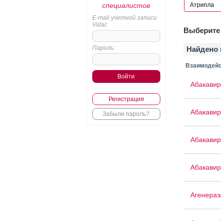
специалистов
E-mail учетной записи
Vidal:
Выберите 
Пароль:
Найдено 
Взаимодейс
Абакавир
Регистрация
Абакавир
Забыли пароль?
Абакавир
Абакавир
Агенераз