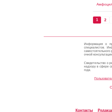
Амфоци
1
2
Информация о пр
специалистов. Ин
самостоятельного 
очной консультации
Свидетельство о р
надзору в сфере с
года.
Пользовате
C
Контакты
Редакц