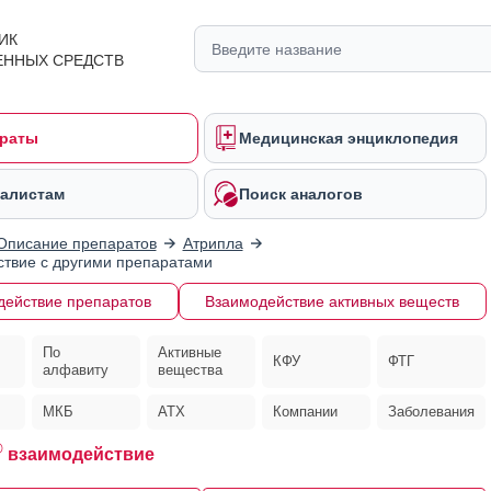
ИК
ЕННЫХ СРЕДСТВ
раты
Медицинская энциклопедия
алистам
Поиск аналогов
Описание препаратов
Атрипла
твие с другими препаратами
действие препаратов
Взаимодействие активных веществ
По
Активные
КФУ
ФТГ
алфавиту
вещества
МКБ
АТХ
Компании
Заболевания
®
взаимодействие