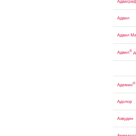
Адвагра
Адвил
Адвил М
®
Адвил
д
®
Адемио
Адолор
Азвудин
Акимасо