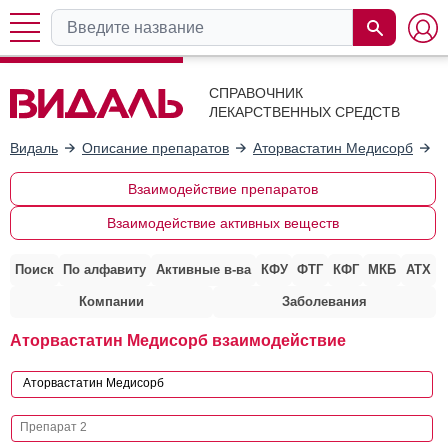
СПРАВОЧНИК
ЛЕКАРСТВЕННЫХ СРЕДСТВ
Видаль
Описание препаратов
Аторвастатин Медисорб
В
Взаимодействие препаратов
Взаимодействие активных веществ
Поиск
По алфавиту
Активные в-ва
КФУ
ФТГ
КФГ
МКБ
АТХ
Компании
Заболевания
Аторвастатин Медисорб взаимодействие