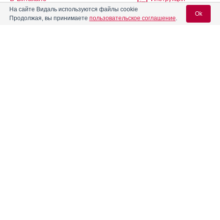
На сайте Видаль используются файлы cookie
Ok
Продолжая, вы принимаете
пользовательское соглашение
.
®
Вагисепт
Инструкция
Вход для специалистов
®
Вагиферон
Инструкция
E-mail учетной записи Vidal:
Вазенекс
Инструкция
Пароль:
Ванэл
Инструкция
®
Вартован
Инструкция
Регистрация
Забыли пароль?
Везантра
Инструкция