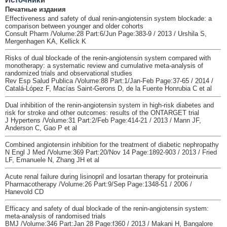
Печатные издания
Effectiveness and safety of dual renin-angiotensin system blockade: a
comparison between younger and older cohorts
Consult Pharm /Volume:28 Part:6/Jun Page:383-9 / 2013 / Urshila S,
Mergenhagen KA, Kellick K
Risks of dual blockade of the renin-angiotensin system compared with
monotherapy: a systematic review and cumulative meta-analysis of
randomized trials and observational studies
Rev Esp Salud Publica /Volume:88 Part:1/Jan-Feb Page:37-65 / 2014 /
Catalá-López F, Macías Saint-Gerons D, de la Fuente Honrubia C et al
Dual inhibition of the renin-angiotensin system in high-risk diabetes and
risk for stroke and other outcomes: results of the ONTARGET trial
J Hypertens /Volume:31 Part:2/Feb Page:414-21 / 2013 / Mann JF,
Anderson C, Gao P et al
Combined angiotensin inhibition for the treatment of diabetic nephropathy
N Engl J Med /Volume:369 Part:20/Nov 14 Page:1892-903 / 2013 / Fried
LF, Emanuele N, Zhang JH et al
Acute renal failure during lisinopril and losartan therapy for proteinuria
Pharmacotherapy /Volume:26 Part:9/Sep Page:1348-51 / 2006 /
Hanevold CD
Efficacy and safety of dual blockade of the renin-angiotensin system:
meta-analysis of randomised trials
BMJ /Volume:346 Part:Jan 28 Page:f360 / 2013 / Makani H, Bangalore