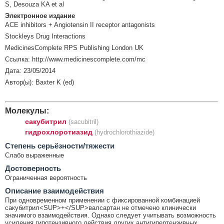
S, Desouza KA et al
Электронное издание
ACE inhibitors + Angiotensin II receptor antagonists
Stockleys Drug Interactions
MedicinesComplete RPS Publishing London UK
Ссылка: http://www.medicinescomplete.com/mc
Дата: 23/05/2014
Автор(ы): Baxter K (ed)
Молекулы:
сакубитрил
(sacubitril)
гидрохлоротиазид
(hydrochlorothiazide)
Cтепень серьёзности/тяжести
Слабо выраженные
Достоверность
Ограниченная вероятность
Описание взаимодействия
При одновременном применении с фиксированной комбинацией
сакубитрил<SUP>+</SUP>валсартан не отмечено клинически
значимого взаимодействия. Однако следует учитывать возможность
усиления гипотензивного действия других антигипертензивных