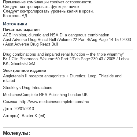
Применение комбинации требует осторожности.
Следует контролировать функцию почек.
Следует контролировать уровень калия в крови.
Контроль АД.
Источники
Печатные издания
ACE inhibitor, diuretic and NSAID: a dangerous combination
Aust Adverse Drug React Bull /Volume:22 Part:4/Aug Page:14-15 / 2003
/ Aust Adverse Drug React Bull
Drug combinations and impaired renal function -- the 'triple whammy'
Br J Clin Pharmacol /Volume:59 Part:2/Feb Page:239-43 / 2005 / Loboz
KK, Shenfield GM
Электронное издание
Angiotensin II receptor antagonists + Diuretics; Loop, Thiazide and
related
Stockleys Drug Interactions
MedicinesComplete RPS Publishing London UK
Ссылка: http://www.medicinescomplete.com/mc
Дата: 20/01/2010
Автор(ы): Baxter K (ed)
Молекулы: