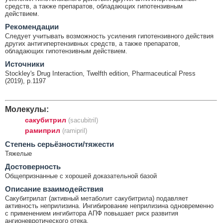
средств, а также препаратов, обладающих гипотензивным
действием.
Рекомендации
Следует учитывать возможность усиления гипотензивного действия
других антигипертензивных средств, а также препаратов,
обладающих гипотензивным действием.
Источники
Stockley's Drug Interaction, Twelfth edition, Pharmaceutical Press
(2019), p.1197
Молекулы:
сакубитрил
(sacubitril)
рамиприл
(ramipril)
Cтепень серьёзности/тяжести
Тяжелые
Достоверность
Общепризнанные с хорошей доказательной базой
Описание взаимодействия
Сакубитрилат (активный метаболит сакубитрила) подавляет
активность неприлизина. Ингибирование неприлизина одновременно
с применением ингибитора АПФ повышает риск развития
ангионевротического отека.