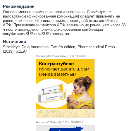
Рекомендации
Одновременное применение противопоказано. Сакубитрил с
валсартаном (фиксированная комбинация) следует применять не
ранее, чем через 36 ч после приема последней дозы ингибитора
АПФ. Применение ингибитора АПФ возможно не ранее, чем через 36
ч после последнего приема фиксированной комбинации
сакубитрил<SUP>+</SUP>валсартан.
Источники
Stockley's Drug Interaction, Twelfth edition, Pharmaceutical Press
(2019), p.1197
Реклама. ООО «Мерц Фарма», ИНН 771
4689244
Реклама. АО "Видаль Рус", ИНН 772
8043605