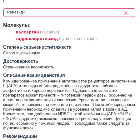
Молекулы:
валсартан
(valsartan)
гидрохлоротиазид
(hydrochlorothiazide)
Cтепень серьёзности/тяжести
Слабо выраженные
Достоверность
Ограниченная вероятность
Описание взаимодействия
Комбинированное применение антагонистов рецепторов ангиотензина
II (АРА) и тиазидных (или родственных) диуретиков обычно
эффективно и хорошо переносится. Однако сочетание этих
препаратов может привести к гипотензии первой дозы, особенно на
фоне гипонатриемии или гиповолемии. Уровень калия в сыворотке
может быть повышен, снижен или не изменен. При комбинированном
применении необходимо следить за уровнем калия в крови и АД.
Кроме того, при добавлении НПВС к этой комбинации (АРА <SUP>+
</SUP> диуретик) возможно повышение риска нарушения функции
почек, особенно у пожилых людей. Необходимо также следить за
функцией почек.
Рекомендации