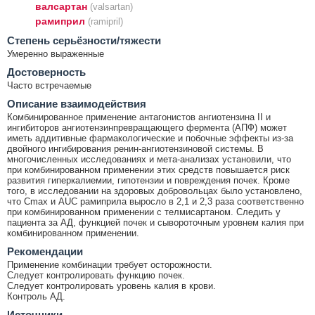
валсартан
(valsartan)
рамиприл
(ramipril)
Cтепень серьёзности/тяжести
Умеренно выраженные
Достоверность
Часто встречаемые
Описание взаимодействия
Комбинированное применение антагонистов ангиотензина II и
ингибиторов ангиотензинпревращающего фермента (АПФ) может
иметь аддитивные фармакологические и побочные эффекты из-за
двойного ингибирования ренин-ангиотензиновой системы. В
многочисленных исследованиях и мета-анализах установили, что
при комбинированном применении этих средств повышается риск
развития гиперкалиемии, гипотензии и повреждения почек. Кроме
того, в исследовании на здоровых добровольцах было установлено,
что Cmax и AUC рамиприла выросло в 2,1 и 2,3 раза соответственно
при комбинированном применении с телмисартаном. Следить у
пациента за АД, функцией почек и сывороточным уровнем калия при
комбинированном применении.
Рекомендации
Применение комбинации требует осторожности.
Следует контролировать функцию почек.
Следует контролировать уровень калия в крови.
Контроль АД.
Источники