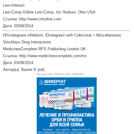
Lexi-Interact
Lexi-Comp Online Lexi-Comp, Inc Hudson, Ohio USA
Ссылка: http://www.crlonline.com
Дата: 03/09/2014
HIV-integrase inhibitors; Elvitegravir with Cobicistat + Miscellaneous
Stockleys Drug Interactions
MedicinesComplete RPS Publishing London UK
Ссылка: http://www.medicinescomplete.com/mc
Дата: 03/09/2014
Автор(ы): Baxter K (ed)
Реклама. ООО «ФЕРОН», ИНН 773
3047394