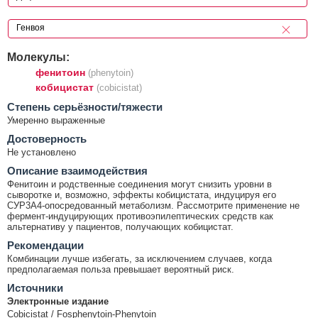
Молекулы:
фенитоин
(phenytoin)
кобицистат
(cobicistat)
Cтепень серьёзности/тяжести
Умеренно выраженные
Достоверность
Не установлено
Описание взаимодействия
Фенитоин и родственные соединения могут снизить уровни в
сыворотке и, возможно, эффекты кобицистата, индуцируя его
СУР3А4-опосредованный метаболизм. Рассмотрите применение не
фермент-индуцирующих противоэпилептических средств как
альтернативу у пациентов, получающих кобицистат.
Рекомендации
Комбинации лучше избегать, за исключением случаев, когда
предполагаемая польза превышает вероятный риск.
Источники
Электронные издание
Cobicistat / Fosphenytoin-Phenytoin