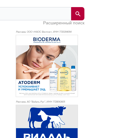
Расширенный поиск
Реклама. ООО «НАОС Восток», ИНН 772
0394094
Реклама. АО "Видаль Рус", ИНН 772
8043605