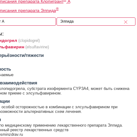
писания препарата Клопигрант
А
®
писания препарата Элпида
ы:
идогрел
(clopidogrel)
льфавирин
(elsulfavirine)
ерьёзности/тяжести
ность
ечаемые
 взаимодействия
клопидогрела, субстрата изофермента CYP3A4, может быть снижена
ном приеме с элсульфавирином.
ации
 особой осторожностью в комбинации с элсульфавирином при
возможности альтернативных схем лечения.
и
по медицинскому применению лекарственного препарата Элпида.
нный реестр лекарственных средств
rosminzdrav.ru