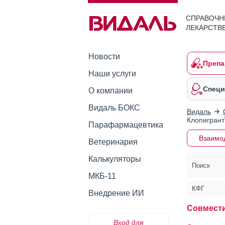
СПРАВОЧН
ЛЕКАРСТВ
Новости
Препа
Наши услуги
Специ
О компании
Видаль БОКС
Видаль
Клопигрант
Парафармацевтика
Взаимо
Ветеринария
Калькуляторы
Поиск
МКБ-11
КФГ
Внедрение ИИ
Совмести
Вход для