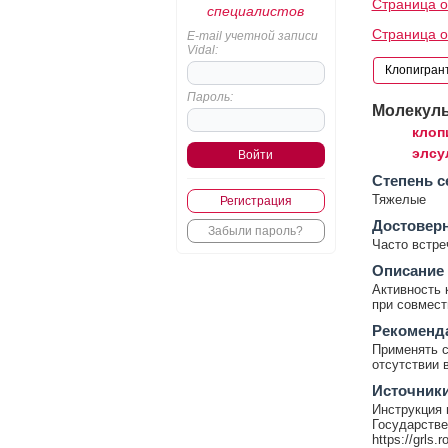
Страница о
специалистов
Страница о
E-mail учетной записи
Vidal:
Пароль:
Молекул
клоп
элсу
Cтепень с
Тяжелые
Регистрация
Достовер
Забыли пароль?
Часто встр
Описание
Активность 
при совмест
Рекоменд
Применять с
отсутствии 
Источник
Инструкция 
Государстве
https://grls.