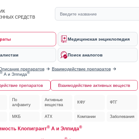
ИК
ЕННЫХ СРЕДСТВ
раты
Медицинская энциклопедия
алистам
Поиск аналогов
Описание препаратов
Взаимодействие препаратов
®
®
А и Элпида
действие препаратов
Взаимодействие активных веществ
По
Активные
КФУ
ФТГ
алфавиту
вещества
МКБ
АТХ
Компании
Заболевания
®
®
мость Клопигрант
А и Элпида
®