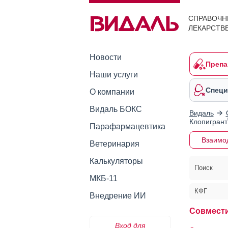
СПРАВОЧН
ЛЕКАРСТВ
Новости
Препа
Наши услуги
Специ
О компании
Видаль БОКС
Видаль
Клопигрант
Парафармацевтика
Взаимо
Ветеринария
Калькуляторы
Поиск
МКБ-11
КФГ
Внедрение ИИ
Совмести
Вход для