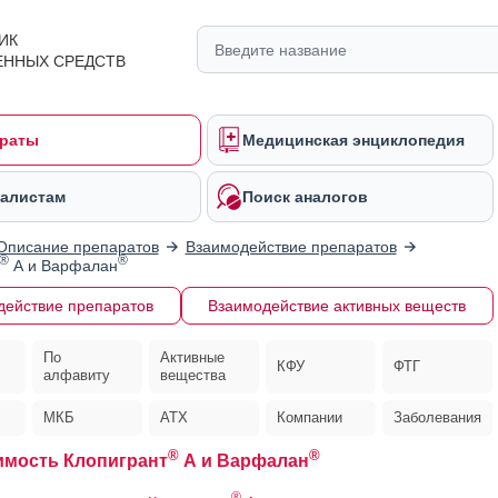
ИК
ЕННЫХ СРЕДСТВ
раты
Медицинская энциклопедия
алистам
Поиск аналогов
Описание препаратов
Взаимодействие препаратов
®
®
А и Варфалан
действие препаратов
Взаимодействие активных веществ
По
Активные
КФУ
ФТГ
алфавиту
вещества
МКБ
АТХ
Компании
Заболевания
®
®
мость Клопигрант
А и Варфалан
®