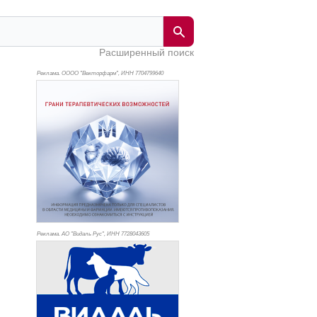
Расширенный поиск
Реклама. ОООО "Векторфарм", ИНН 770
4799640
Реклама. АО "Видаль Рус", ИНН 772
8043605