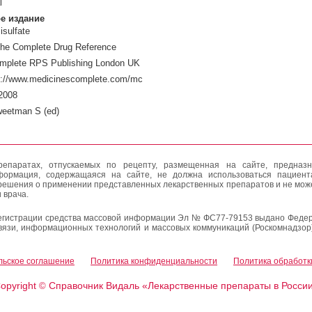
l
е издание
isulfate
The Complete Drug Reference
mplete RPS Publishing London UK
p://www.medicinescomplete.com/mc
2008
weetman S (ed)
епаратах, отпускаемых по рецепту, размещенная на сайте, предназн
формация, содержащаяся на сайте, не должна использоваться пациен
решения о применении представленных лекарственных препаратов и не мож
 врача.
егистрации средства массовой информации Эл № ФС77-79153 выдано Федер
вязи, информационных технологий и массовых коммуникаций (Роскомнадзор
льское соглашение
Политика конфиденциальности
Политика обработк
opyright
Справочник Видаль «Лекарственные препараты в Росси
©