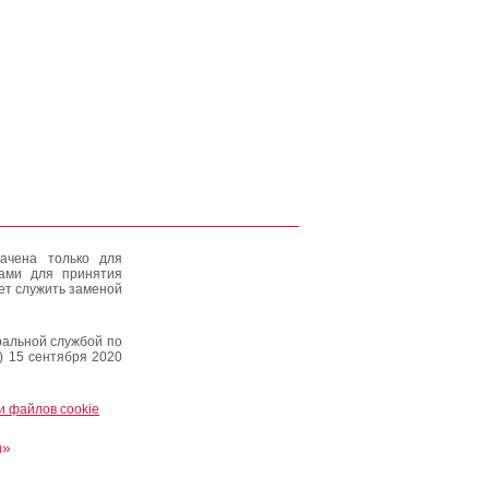
ачена только для
тами для принятия
ет служить заменой
альной службой по
) 15 сентября 2020
и файлов cookie
и»