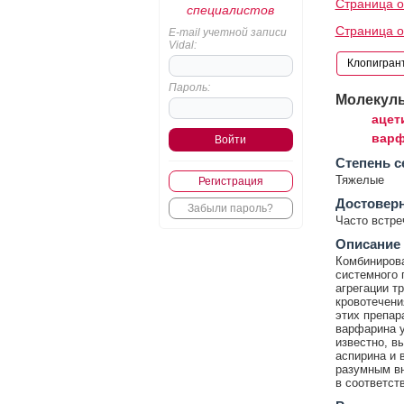
Страница о
специалистов
Страница 
E-mail учетной записи
Vidal:
Пароль:
Молекул
ацет
варф
Cтепень с
Тяжелые
Регистрация
Достовер
Забыли пароль?
Часто встр
Описание
Комбинирова
системного 
агрегации т
кровотечен
этих препар
варфарина у
известно, в
аспирина и 
разумным вн
в соответст