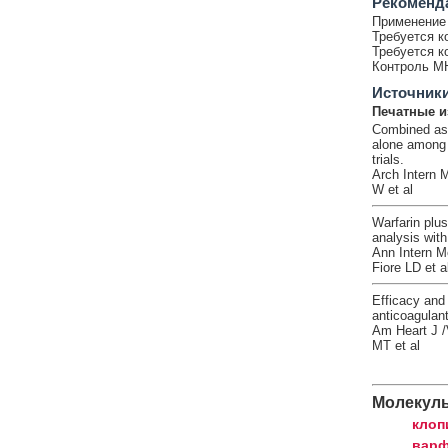
Рекоменд
Применение 
Требуется к
Требуется к
Контроль М
Источник
Печатные и
Combined aspi
alone among p
trials.
Arch Intern 
W et al
Warfarin plus
analysis with
Ann Intern M
Fiore LD et a
Efficacy and 
anticoagulan
Am Heart J /
MT et al
Молекул
клоп
варф