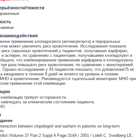
ерьёзности/тяжести
ыраженные
ность
ечаемые
 взаимодействия
нное применение клопидогрела (антиагреганта) и пероральных
нтов может увеличить риск кровотечения. Исследования показали
риск серьезных кровотечений у пациентов, получавших варфарин,
 и аспирин, по сравнению с пациентами, получавшими клопидогрел и
общали, что комбинированное применение варфарина и клопидогрела
 три раза повышало риск кровотечения, по сравнению с монотерапией
 Однако исследование у 43 пациентов показало, что добавление75 мг
а ежедневно в течение 8 дней не влияло на уровень в плазме
МНО и кровотечение. Рекомендуется тщательный мониторинг МНО при
ском применении этой комбинации.
ации
комбинации требует осторожности.
наблюдать за клиническим состоянием пациента.
НО.
и
здание
teraction between clopidogrel and warfarin in patients on long-term
on
rdiol /Volume:37 Part:2 Suppl A Page:314A / 2001 / Lidell C, Svedberg LE,