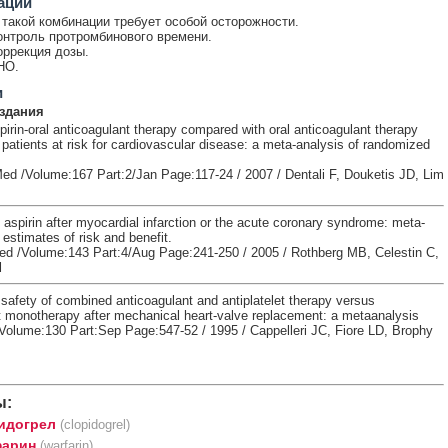
ации
такой комбинации требует особой осторожности.
онтроль протромбинового времени.
оррекция дозы.
НО.
и
здания
rin-oral anticoagulant therapy compared with oral anticoagulant therapy
atients at risk for cardiovascular disease: a meta-analysis of randomized
Med /Volume:167 Part:2/Jan Page:117-24 / 2007 / Dentali F, Douketis JD, Lim
 aspirin after myocardial infarction or the acute coronary syndrome: meta-
 estimates of risk and benefit.
ed /Volume:143 Part:4/Aug Page:241-250 / 2005 / Rothberg MB, Celestin C,
l
safety of combined anticoagulant and antiplatelet therapy versus
t monotherapy after mechanical heart-valve replacement: a metaanalysis
Volume:130 Part:Sep Page:547-52 / 1995 / Cappelleri JC, Fiore LD, Brophy
ы:
идогрел
(clopidogrel)
арин
(warfarin)