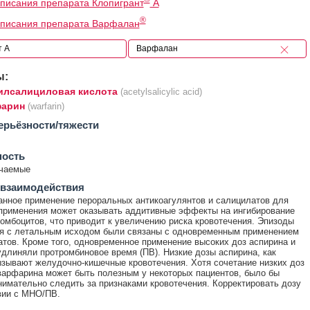
писания препарата Клопигрант
А
®
описания препарата Варфалан
ы:
илсалициловая кислота
(acetylsalicylic acid)
арин
(warfarin)
ерьёзности/тяжести
ность
ечаемые
 взаимодействия
нное применение пероральных антикоагулянтов и салицилатов для
применения может оказывать аддитивные эффекты на ингибирование
ромбоцитов, что приводит к увеличению риска кровотечения. Эпизоды
ия с летальным исходом были связаны с одновременным применением
атов. Кроме того, одновременное применение высоких доз аспирина и
длиняли протромбиновое время (ПВ). Низкие дозы аспирина, как
ызывают желудочно-кишечные кровотечения. Хотя сочетание низких доз
варфарина может быть полезным у некоторых пациентов, было бы
имательно следить за признаками кровотечения. Корректировать дозу
вии с МНО/ПВ.