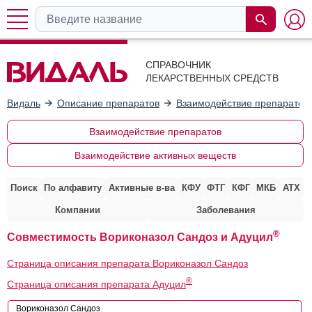
СПРАВОЧНИК
ЛЕКАРСТВЕННЫХ СРЕДСТВ
Видаль
Описание препаратов
Взаимодействие препаратов
Взаимодействие препаратов
Взаимодействие активных веществ
Поиск
По алфавиту
Активные в-ва
КФУ
ФТГ
КФГ
МКБ
АТХ
Компании
Заболевания
®
Совместимость Вориконазол Сандоз и Адуцил
Страница описания препарата Вориконазол Сандоз
®
Страница описания препарата Адуцил