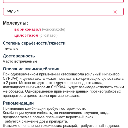
Молекулы:
вориконазол
(voriconazole)
цилостазол
(cilostazol)
Cтепень серьёзности/тяжести
Тяжелые
Достоверность
Часто встречаемые
Описание взаимодействия
При одновременном применении кетоконазола (сильный ингибитор
CYP3A4) и цилостазола может повышать концентрацию цилостазола
в 2 раза. Можно ожидать, что другие производные азола,
являющиеся ингибиторами CYP3A4, будут взаимодействовать таким
же образом. Одновременное применение данных противогрибковых
препаратов и цилостазола противопоказано.
Рекомендации
Применение комбинации требует осторожности.
Комбинации лучше избегать, за исключением случаев, когда
предполагаемая польза превышает вероятный риск.
Требуется снижение дозы препарата.
Возможно появление токсических реакций, требуется наблюдение.