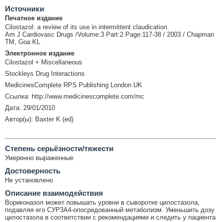
Источники
Печатное издание
Cilostazol: a review of its use in intermittent claudication
Am J Cardiovasc Drugs /Volume:3 Part:2 Page:117-38 / 2003 / Chapman
TM, Goa KL
Электронное издание
Cilostazol + Miscellaneous
Stockleys Drug Interactions
MedicinesComplete RPS Publishing London UK
Ссылка: http://www.medicinescomplete.com/mc
Дата: 29/01/2010
Автор(ы): Baxter K (ed)
Cтепень серьёзности/тяжести
Умеренно выраженные
Достоверность
Не установлено
Описание взаимодействия
Вориконазол может повышать уровни в сыворотке цилостазола,
подавляя его СУР3А4-опосредованный метаболизм. Уменьшить дозу
цилостазола в соответствии с рекомендациями и следить у пациента