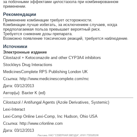
за побочными эффектами цилостазола при комбинированном
применении.
Рекомендации
Применение комбинации требует осторожности.
Комбинации лучше избегать, за исключением случаев, когда
предполагаемая польза превышает вероятный риск.
Требуется снижение дозы препарата.
Возможно появление токсических реакций, требуется наблюдение.
Источники
Электронные издание
Cilostazol + Ketoconazole and other CYP3A4 inhibitors
Stockleys Drug Interactions
MedicinesComplete RPS Publishing London UK
Ссылка: http://www.medicinescomplete.com/mc
Дата: 03/12/2013
Автор(ы): Baxter K (ed)
Cilostazol / Antifungal Agents (Azole Derivatives, Systemic)
Lexi-Interact
Lexi-Comp Online Lexi-Comp, Inc Hudson, Ohio USA
Ссылка: http://www.crlonline.com
Дата: 03/12/2013
Реклама. НАО "СЕВЕРНАЯ ЗВЕЗДА", ИНН 772
0185196