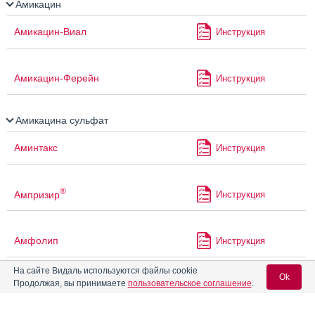
Амикацин
Амикацин-Виал
Инструкция
Амикацин-Ферейн
Инструкция
Амикацина сульфат
Аминтакс
Инструкция
®
Ампризир
Инструкция
Амфолип
Инструкция
На сайте Видаль используются файлы cookie
Ok
Продолжая, вы принимаете
пользовательское соглашение
.
Амфотерицин В
Инструкция