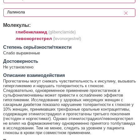
Молекулы:
глибенкламид
(glibenclamide)
левоноргестрел
(levonorgestrel)
Cтепень серьёзности/тяжести
Слабо выраженные
Достоверность
Не установлено
Описание взаимодействия
Прогестагены могут снижать чувствительность к инсулину, вызывать
гипергликемию и нарушать толерантность к глюкозе.
Следовательно, одновременное применение прогестагенов и
сульфонилмочевины может привести к ослаблению эффектов
гипогликемии. Исследование у здоровых некурящих женщин с
сахарным диабетом показало нарушение толерантности к глюкозе у
10% женщин, принимавших трехфазные оральные контрацептивы,
содержащие этинилэстрадиол и прогестагены третьего поколения
(гестоден и норгестимат). Однако этинилэстрадиол/левоноргестрел
не влиял на фармакокинетику одновременно принятого толбутамида
в исследовании. Тем не менее, следить за уровнем у пациента
глюкозы в крови при совместном применении.