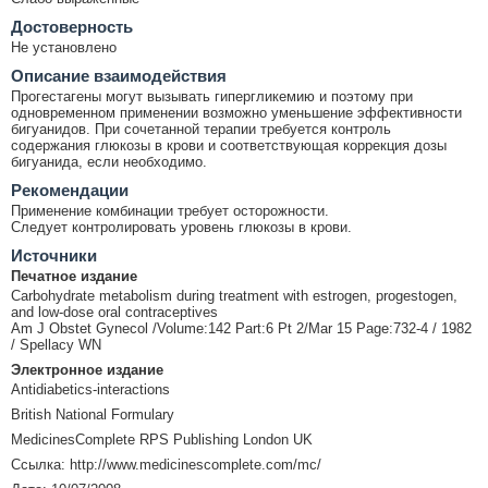
Достоверность
Не установлено
Описание взаимодействия
Прогестагены могут вызывать гипергликемию и поэтому при
одновременном применении возможно уменьшение эффективности
бигуанидов. При сочетанной терапии требуется контроль
содержания глюкозы в крови и соответствующая коррекция дозы
бигуанида, если необходимо.
Рекомендации
Применение комбинации требует осторожности.
Следует контролировать уровень глюкозы в крови.
Источники
Печатное издание
Carbohydrate metabolism during treatment with estrogen, progestogen,
and low-dose oral contraceptives
Am J Obstet Gynecol /Volume:142 Part:6 Pt 2/Mar 15 Page:732-4 / 1982
/ Spellacy WN
Электронное издание
Antidiabetics-interactions
British National Formulary
MedicinesComplete RPS Publishing London UK
Ссылка: http://www.medicinescomplete.com/mc/