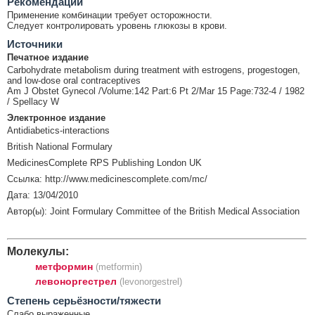
Рекомендации
Применение комбинации требует осторожности.
Следует контролировать уровень глюкозы в крови.
Источники
Печатное издание
Carbohydrate metabolism during treatment with estrogens, progestogen,
and low-dose oral contraceptives
Am J Obstet Gynecol /Volume:142 Part:6 Pt 2/Mar 15 Page:732-4 / 1982
/ Spellacy W
Электронное издание
Antidiabetics-interactions
British National Formulary
MedicinesComplete RPS Publishing London UK
Ссылка: http://www.medicinescomplete.com/mc/
Дата: 13/04/2010
Автор(ы): Joint Formulary Committee of the British Medical Association
Молекулы:
метформин
(metformin)
левоноргестрел
(levonorgestrel)
Cтепень серьёзности/тяжести
Слабо выраженные