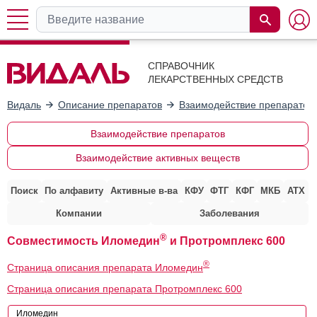
СПРАВОЧНИК
ЛЕКАРСТВЕННЫХ СРЕДСТВ
Видаль
Описание препаратов
Взаимодействие препаратов
Взаимодействие препаратов
Взаимодействие активных веществ
Поиск
По алфавиту
Активные в-ва
КФУ
ФТГ
КФГ
МКБ
АТХ
Компании
Заболевания
®
Совместимость Иломедин
и Протромплекс 600
®
Страница описания препарата Иломедин
Страница описания препарата Протромплекс 600