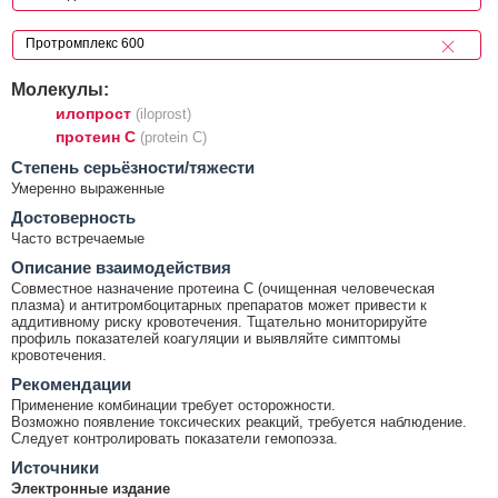
Молекулы:
илопрост
(iloprost)
протеин С
(protein C)
Cтепень серьёзности/тяжести
Умеренно выраженные
Достоверность
Часто встречаемые
Описание взаимодействия
Совместное назначение протеина С (очищенная человеческая
плазма) и антитромбоцитарных препаратов может привести к
аддитивному риску кровотечения. Тщательно мониторируйте
профиль показателей коагуляции и выявляйте симптомы
кровотечения.
Рекомендации
Применение комбинации требует осторожности.
Возможно появление токсических реакций, требуется наблюдение.
Следует контролировать показатели гемопоэза.
Источники
Электронные издание