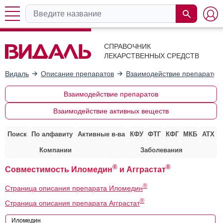
СПРАВОЧНИК
ЛЕКАРСТВЕННЫХ СРЕДСТВ
Видаль
Описание препаратов
Взаимодействие препаратов
Взаимодействие препаратов
Взаимодействие активных веществ
Поиск
По алфавиту
Активные в-ва
КФУ
ФТГ
КФГ
МКБ
АТХ
Компании
Заболевания
®
®
Совместимость Иломедин
и Агграстат
®
Страница описания препарата Иломедин
®
Страница описания препарата Агграстат