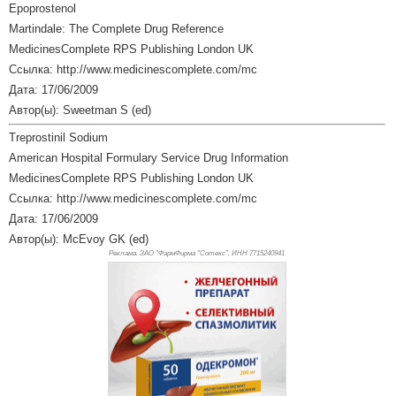
Epoprostenol
Martindale: The Complete Drug Reference
MedicinesComplete RPS Publishing London UK
Ссылка: http://www.medicinescomplete.com/mc
Дата: 17/06/2009
Автор(ы): Sweetman S (ed)
Treprostinil Sodium
American Hospital Formulary Service Drug Information
MedicinesComplete RPS Publishing London UK
Ссылка: http://www.medicinescomplete.com/mc
Дата: 17/06/2009
Автор(ы): McEvoy GK (ed)
Реклама. ЗАО "ФармФирма "Сотекс", ИНН 771
5240941