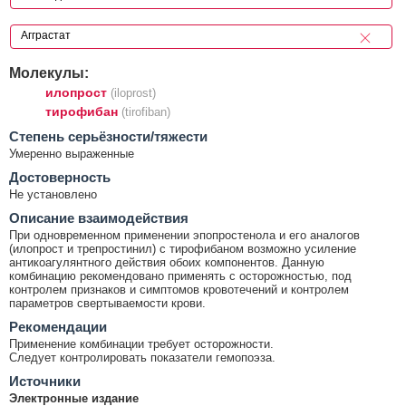
Молекулы:
илопрост
(iloprost)
тирофибан
(tirofiban)
Cтепень серьёзности/тяжести
Умеренно выраженные
Достоверность
Не установлено
Описание взаимодействия
При одновременном применении эпопростенола и его аналогов
(илопрост и трепростинил) с тирофибаном возможно усиление
антикоагулянтного действия обоих компонентов. Данную
комбинацию рекомендовано применять с осторожностью, под
контролем признаков и симптомов кровотечений и контролем
параметров свертываемости крови.
Рекомендации
Применение комбинации требует осторожности.
Следует контролировать показатели гемопоэза.
Источники
Электронные издание