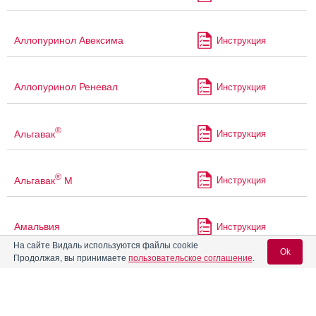
Аллопуринол Авексима
Инструкция
Аллопуринол Реневал
Инструкция
®
Альгавак
Инструкция
®
Альгавак
М
Инструкция
Амальвия
Инструкция
На сайте Видаль используются файлы cookie
Ok
Продолжая, вы принимаете
пользовательское соглашение
.
®
Амарил
Инструкция
Вход для специалистов