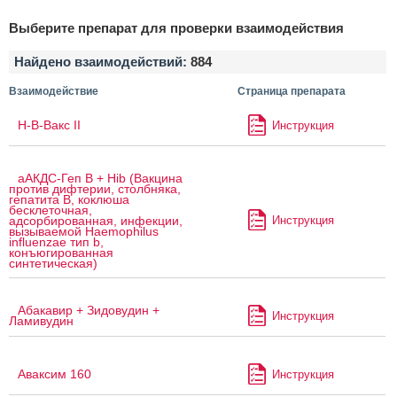
Выберите препарат для проверки взаимодействия
Найдено взаимодействий:
884
Взаимодействие
Страница препарата
H-B-Вакс II
Инструкция
аАКДС-Геп B + Hib (Вакцина
против дифтерии, столбняка,
гепатита B, коклюша
бесклеточная,
Инструкция
адсорбированная, инфекции,
вызываемой Haemophilus
influenzae тип b,
конъюгированная
синтетическая)
Абакавир + Зидовудин +
Инструкция
Ламивудин
Аваксим 160
Инструкция