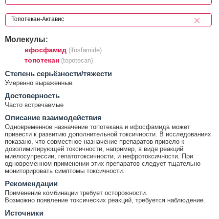
Молекулы:
ифосфамид
(ifosfamide)
топотекан
(topotecan)
Cтепень серьёзности/тяжести
Умеренно выраженные
Достоверность
Часто встречаемые
Описание взаимодействия
Одновременное назначение топотекана и ифосфамида может
привести к развитию дополнительной токсичности. В исследованиях
показано, что совместное назначение препаратов привело к
дозолимитирующей токсичности, например, в виде реакций
миелосупрессии, гепатотоксичности, и нефротоксичности. При
одновременном применении этих препаратов следует тщательно
мониторировать симптомы токсичности.
Рекомендации
Применение комбинации требует осторожности.
Возможно появление токсических реакций, требуется наблюдение.
Источники