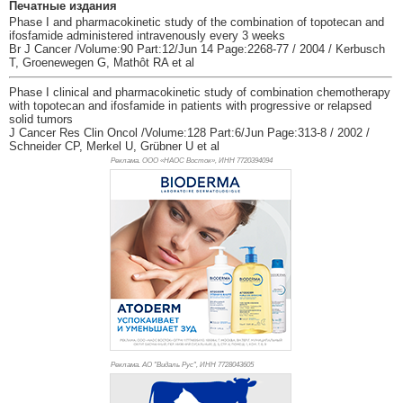
Печатные издания
Phase I and pharmacokinetic study of the combination of topotecan and
ifosfamide administered intravenously every 3 weeks
Br J Cancer /Volume:90 Part:12/Jun 14 Page:2268-77 / 2004 / Kerbusch
T, Groenewegen G, Mathôt RA et al
Phase I clinical and pharmacokinetic study of combination chemotherapy
with topotecan and ifosfamide in patients with progressive or relapsed
solid tumors
J Cancer Res Clin Oncol /Volume:128 Part:6/Jun Page:313-8 / 2002 /
Schneider CP, Merkel U, Grübner U et al
Реклама. ООО «НАОС Восток», ИНН 772
0394094
Реклама. АО "Видаль Рус", ИНН 772
8043605