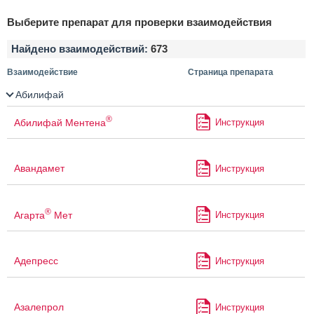
Выберите препарат для проверки взаимодействия
Найдено взаимодействий:
673
Взаимодействие
Страница препарата
Абилифай
®
Абилифай Ментена
Инструкция
Авандамет
Инструкция
®
Агарта
Мет
Инструкция
Адепресс
Инструкция
Азалепрол
Инструкция