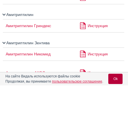
Амитриптилин
Амитриптилин Гриндекс
Инструкция
Амитриптилин Зентива
Амитриптилин Никомед
Инструкция
Амитриптилин-АКОС
Инструкция
На сайте Видаль используются файлы cookie
Ok
Продолжая, вы принимаете
пользовательское соглашение
.
Амитриптилин-АЛСИ
Инструкция
Вход для специалистов
E-mail учетной записи Vidal:
Амитриптилин-Гриндекс
Инструкция