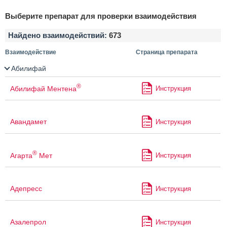
Выберите препарат для проверки взаимодействия
Найдено взаимодействий:
673
Взаимодействие
Страница препарата
Абилифай
®
Абилифай Ментена
Инструкция
Авандамет
Инструкция
®
Агарта
Мет
Инструкция
Адепресс
Инструкция
Азалепрол
Инструкция