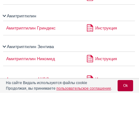
Амитриптилин
Амитриптилин Гриндекс
Инструкция
Амитриптилин Зентива
Амитриптилин Никомед
Инструкция
Амитриптилин-АКОС
Инструкция
На сайте Видаль используются файлы cookie
Ok
Продолжая, вы принимаете
пользовательское соглашение
.
Амитриптилин-АЛСИ
Инструкция
Вход для специалистов
E-mail учетной записи Vidal:
Амитриптилин-Гриндекс
Инструкция