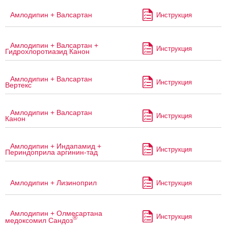
Амлодипин + Валсартан
Инструкция
Амлодипин + Валсартан +
Инструкция
Гидрохлоротиазид Канон
Амлодипин + Валсартан
Инструкция
Вертекс
Амлодипин + Валсартан
Инструкция
Канон
Амлодипин + Индапамид +
Инструкция
Периндоприла аргинин-тад
Амлодипин + Лизиноприл
Инструкция
Амлодипин + Олмесартана
Инструкция
®
медоксомил Сандоз