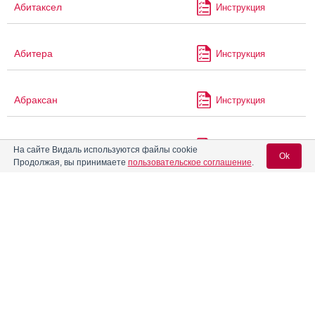
Абитаксел
Инструкция
Абитера
Инструкция
Абраксан
Инструкция
®
Авениум
Про
Инструкция
На сайте Видаль используются файлы cookie
Ok
Продолжая, вы принимаете
пользовательское соглашение
.
®
Авинорм Тревел
Инструкция
Вход для специалистов
E-mail учетной записи Vidal:
Аген
Инструкция
Пароль:
Агенераза
Инструкция