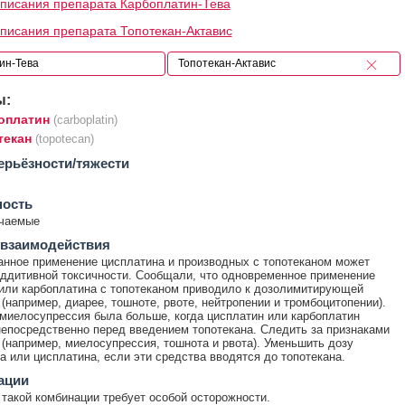
писания препарата Карбоплатин-Тева
писания препарата Топотекан-Актавис
ы:
оплатин
(carboplatin)
текан
(topotecan)
ерьёзности/тяжести
ность
ечаемые
 взаимодействия
нное применение цисплатина и производных с топотеканом может
аддитивной токсичности. Сообщали, что одновременное применение
или карбоплатина с топотеканом приводило к дозолимитирующей
 (например, диарее, тошноте, рвоте, нейтропении и тромбоцитопении).
 миелосупрессия была больше, когда цисплатин или карбоплатин
епосредственно перед введением топотекана. Следить за признаками
 (например, миелосупрессия, тошнота и рвота). Уменьшить дозу
а или цисплатина, если эти средства вводятся до топотекана.
ации
такой комбинации требует особой осторожности.