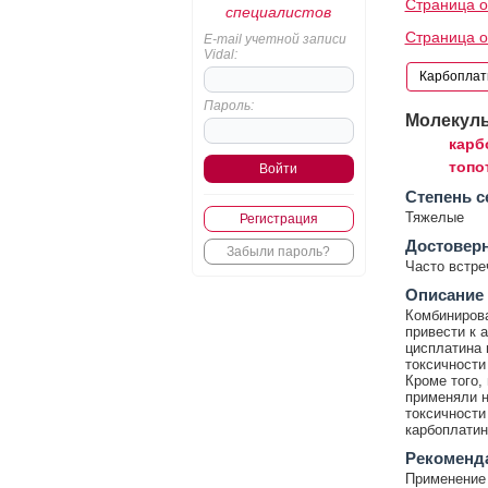
Страница о
специалистов
Страница о
E-mail учетной записи
Vidal:
Пароль:
Молекул
карб
топо
Cтепень с
Тяжелые
Регистрация
Достовер
Забыли пароль?
Часто встр
Описание
Комбинирова
привести к 
цисплатина 
токсичности
Кроме того,
применяли н
токсичности
карбоплатин
Рекоменд
Применение 