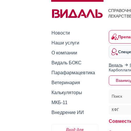
СПРАВОЧН
ЛЕКАРСТВ
Новости
Препа
Наши услуги
Специ
О компании
Видаль БОКС
Видаль
Карбоплати
Парафармацевтика
Взаимо
Ветеринария
Калькуляторы
Поиск
МКБ-11
КФГ
Внедрение ИИ
Совмести
Вход для