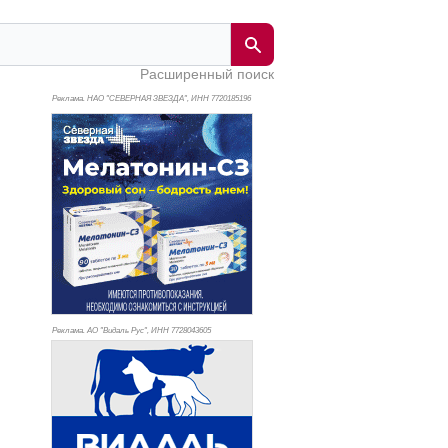
Расширенный поиск
Реклама. НАО "СЕВЕРНАЯ ЗВЕЗДА", ИНН 772
0185196
Реклама. АО "Видаль Рус", ИНН 772
8043605