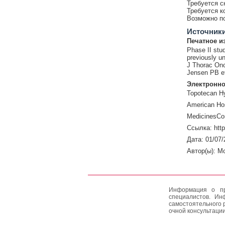
Требуется с
Требуется к
Возможно по
Источник
Печатное и
Phase II stud
previously un
J Thorac Onc
Jensen PB et
Электронно
Topotecan Hy
American Hos
MedicinesCo
Ссылка: htt
Дата: 01/07/
Автор(ы): M
Информация о пр
специалистов. Ин
самостоятельного 
очной консультации