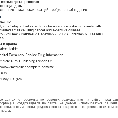
нижение дозы препарата.
оррекция дозы.
явление токсических реакций, требуется наблюдение.
и
здание
y of a 3-day schedule with topotecan and cisplatin in patients with
treated small cell lung cancer and extensive disease
ol /Volume:3 Part:8/Aug Page:902-6 / 2008 / Sorensen M, Lassen U,
 al
е издание
drochloride
pital Formulary Service Drug Information
mplete RPS Publishing London UK
p://www.medicinescomplete.com/mc
2008
cEvoy GK (ed)
епаратах, отпускаемых по рецепту, размещенная на сайте, предназн
формация, содержащаяся на сайте, не должна использоваться пациен
решения о применении представленных лекарственных препаратов и не мож
 врача.