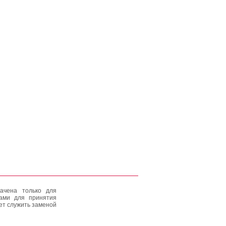
ачена только для
тами для принятия
ет служить заменой