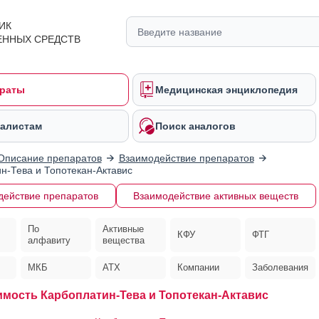
ИК
ЕННЫХ СРЕДСТВ
раты
Медицинская энциклопедия
алистам
Поиск аналогов
Описание препаратов
Взаимодействие препаратов
н-Тева и Топотекан-Актавис
действие препаратов
Взаимодействие активных веществ
По
Активные
КФУ
ФТГ
алфавиту
вещества
МКБ
АТХ
Компании
Заболевания
мость Карбоплатин-Тева и Топотекан-Актавис