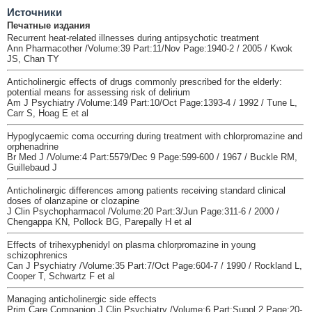
Источники
Печатные издания
Recurrent heat-related illnesses during antipsychotic treatment
Ann Pharmacother /Volume:39 Part:11/Nov Page:1940-2 / 2005 / Kwok
JS, Chan TY
Anticholinergic effects of drugs commonly prescribed for the elderly:
potential means for assessing risk of delirium
Am J Psychiatry /Volume:149 Part:10/Oct Page:1393-4 / 1992 / Tune L,
Carr S, Hoag E et al
Hypoglycaemic coma occurring during treatment with chlorpromazine and
orphenadrine
Br Med J /Volume:4 Part:5579/Dec 9 Page:599-600 / 1967 / Buckle RM,
Guillebaud J
Anticholinergic differences among patients receiving standard clinical
doses of olanzapine or clozapine
J Clin Psychopharmacol /Volume:20 Part:3/Jun Page:311-6 / 2000 /
Chengappa KN, Pollock BG, Parepally H et al
Effects of trihexyphenidyl on plasma chlorpromazine in young
schizophrenics
Can J Psychiatry /Volume:35 Part:7/Oct Page:604-7 / 1990 / Rockland L,
Cooper T, Schwartz F et al
Managing anticholinergic side effects
Prim Care Companion J Clin Psychiatry /Volume:6 Part:Suppl 2 Page:20-