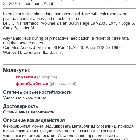
3 / 2004 / Lieberman JA 3rd
Interactions of orphenadrine and phenobarbitone with chlorpromazine:
plasma concentrations and effects in man
Br J Clin Pharmacol /Volume:2 Part:3/Jun Page:197-208 / 1975 / Loga S,
Curry S, Lader M
Adynamic ileus during psychoactive medication: a report of three fatal
and five severe cases
Can Med Assoc J /Volume:96 Part:15/Apr 15 Page:1112-3 / 1967 /
Warnes H, Lehmann HE, Ban TA
Молекулы:
клозапин
(clozapine)
фенобарбитал
(phenobarbital)
Cтепень серьёзности/тяжести
Умеренно выраженные
Достоверность
Ограниченная вероятность
Описание взаимодействия
Фенобарбитал может индуцировать метаболизм клозапина, приводя
к снижению концентрации последнего в сыворотке крови и
уменьшению его эффектов. Исследования, проведенные на