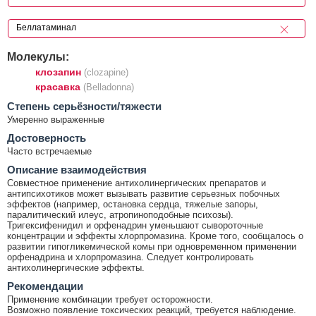
Молекулы:
клозапин
(clozapine)
красавка
(Belladonna)
Cтепень серьёзности/тяжести
Умеренно выраженные
Достоверность
Часто встречаемые
Описание взаимодействия
Совместное применение антихолинергических препаратов и
антипсихотиков может вызывать развитие серьезных побочных
эффектов (например, остановка сердца, тяжелые запоры,
паралитический илеус, атропиноподобные психозы).
Тригексифенидил и орфенадрин уменьшают сывороточные
концентрации и эффекты хлорпромазина. Кроме того, сообщалось о
развитии гипогликемической комы при одновременном применении
орфенадрина и хлорпромазина. Следует контролировать
антихолинергические эффекты.
Рекомендации
Применение комбинации требует осторожности.
Возможно появление токсических реакций, требуется наблюдение.