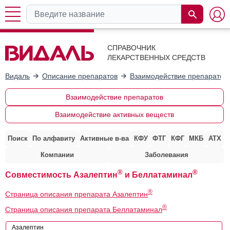
СПРАВОЧНИК
ЛЕКАРСТВЕННЫХ СРЕДСТВ
Видаль
Описание препаратов
Взаимодействие препаратов
Взаимодействие препаратов
Взаимодействие активных веществ
Поиск
По алфавиту
Активные в-ва
КФУ
ФТГ
КФГ
МКБ
АТХ
Компании
Заболевания
®
®
Совместимость Азалептин
и Беллатаминал
®
Страница описания препарата Азалептин
®
Страница описания препарата Беллатаминал