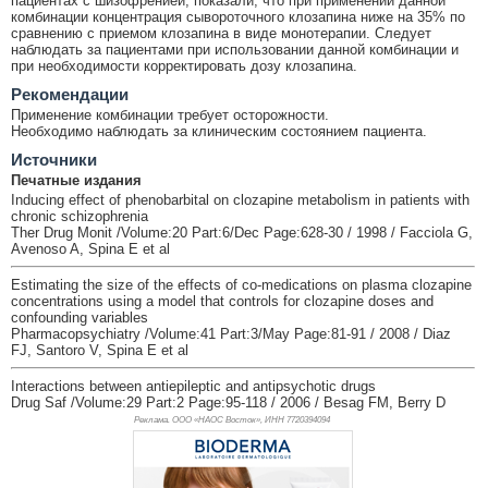
пациентах с шизофренией, показали, что при применении данной
комбинации концентрация сывороточного клозапина ниже на 35% по
сравнению с приемом клозапина в виде монотерапии. Следует
наблюдать за пациентами при использовании данной комбинации и
при необходимости корректировать дозу клозапина.
Рекомендации
Применение комбинации требует осторожности.
Необходимо наблюдать за клиническим состоянием пациента.
Источники
Печатные издания
Inducing effect of phenobarbital on clozapine metabolism in patients with
chronic schizophrenia
Ther Drug Monit /Volume:20 Part:6/Dec Page:628-30 / 1998 / Facciola G,
Avenoso A, Spina E et al
Estimating the size of the effects of co-medications on plasma clozapine
concentrations using a model that controls for clozapine doses and
confounding variables
Pharmacopsychiatry /Volume:41 Part:3/May Page:81-91 / 2008 / Diaz
FJ, Santoro V, Spina E et al
Interactions between antiepileptic and antipsychotic drugs
Drug Saf /Volume:29 Part:2 Page:95-118 / 2006 / Besag FM, Berry D
Реклама. ООО «НАОС Восток», ИНН 772
0394094