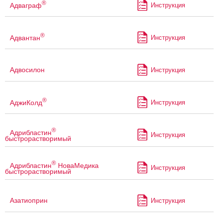
®
Адваграф
Инструкция
®
Адвантан
Инструкция
Адвосилон
Инструкция
®
АджиКолд
Инструкция
®
Адрибластин
Инструкция
быстрорастворимый
®
Адрибластин
НоваМедика
Инструкция
быстрорастворимый
Азатиоприн
Инструкция