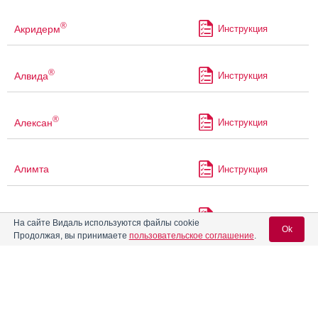
®
Акридерм
Инструкция
®
Алвида
Инструкция
®
Алексан
Инструкция
Алимта
Инструкция
Алкеран
Инструкция
На сайте Видаль используются файлы cookie
Ok
Продолжая, вы принимаете
пользовательское соглашение
.
®
Алленаза
Инструкция
Вход для специалистов
E-mail учетной записи Vidal:
Аллергомекс
Инструкция