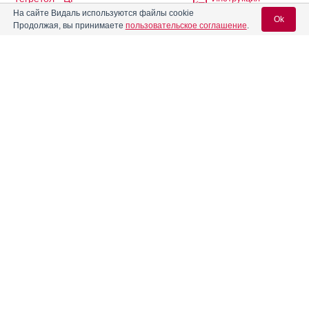
На сайте Видаль используются файлы cookie
Ok
Продолжая, вы принимаете
пользовательское соглашение
.
Тейсуно
Инструкция
Вход для специалистов
®
Теофедрин-Н
Инструкция
E-mail учетной записи Vidal:
®
Тетралганол
Инструкция
Пароль:
®
Тетралгин
Инструкция
Тетурам
Инструкция
Регистрация
Забыли пароль?
®
Триалгин
Инструкция