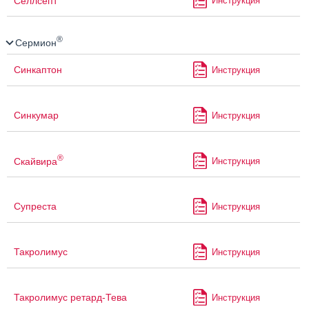
Селлсепт
Инструкция
®
Сермион
Синкаптон
Инструкция
Синкумар
Инструкция
®
Скайвира
Инструкция
Супреста
Инструкция
Такролимус
Инструкция
Такролимус ретард-Тева
Инструкция