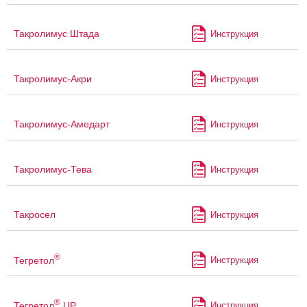
Такролимус Штада
Инструкция
Такролимус-Акри
Инструкция
Такролимус-Амедарт
Инструкция
Такролимус-Тева
Инструкция
Такросел
Инструкция
®
Тегретол
Инструкция
®
Тегретол
ЦР
Инструкция