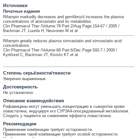
Источники
Печатные издания
Rifampin markedly decreases and gemfibrozil increases the plasma
concentrations of atorvastatin and its metabolites
Clin Pharmacol Ther /Volume:78 Part:2/Aug Page:154-67 / 2005 /
Backman JT, Luurila H, Neuvonen M et al
Rifampin greatly reduces plasma simvastatin and simvastatin acid
concentrations
Clin Pharmacol Ther /Volume:68 Part:6/Dec Page:592-7 / 2000 /
Kyrklund C, Backman JT, Kivisto KT et al
Cтепень серьёзности/тяжести
Умеренно выраженные
Достоверность
Не установлено
Описание взаимодействия
Рифамицины могут уменьшать концентрацию в сыворотке крови
ловастатина, индуцируя его СУР3А4-опосредованный метаболизм.
Следить у пациента за снижением эффекта ловастатина.
Рекомендации
Применение комбинации требует осторожности.
Применение такой комбинации требует особой осторожности.