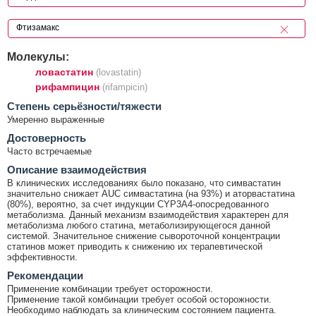
Молекулы:
ловастатин
(lovastatin)
рифампицин
(rifampicin)
Cтепень серьёзности/тяжести
Умеренно выраженные
Достоверность
Часто встречаемые
Описание взаимодействия
В клинических исследованиях было показано, что симвастатин
значительно снижает AUC симвастатина (на 93%) и аторвастатина
(80%), вероятно, за счет индукции CYP3A4-опосредованного
метаболизма. Данный механизм взаимодействия характерен для
метаболизма любого статина, метаболизирующегося данной
системой. Значительное снижение сывороточной концентрации
статинов может приводить к снижению их терапевтической
эффективности.
Рекомендации
Применение комбинации требует осторожности.
Применение такой комбинации требует особой осторожности.
Необходимо наблюдать за клиническим состоянием пациента.