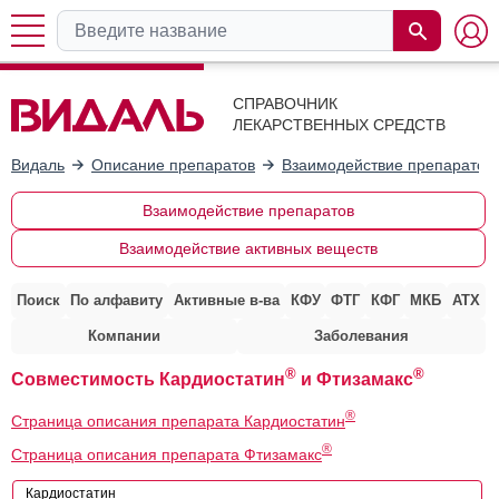
СПРАВОЧНИК
ЛЕКАРСТВЕННЫХ СРЕДСТВ
Видаль
Описание препаратов
Взаимодействие препаратов
Взаимодействие препаратов
Взаимодействие активных веществ
Поиск
По алфавиту
Активные в-ва
КФУ
ФТГ
КФГ
МКБ
АТХ
Компании
Заболевания
®
®
Совместимость Кардиостатин
и Фтизамакс
®
Страница описания препарата Кардиостатин
®
Страница описания препарата Фтизамакс