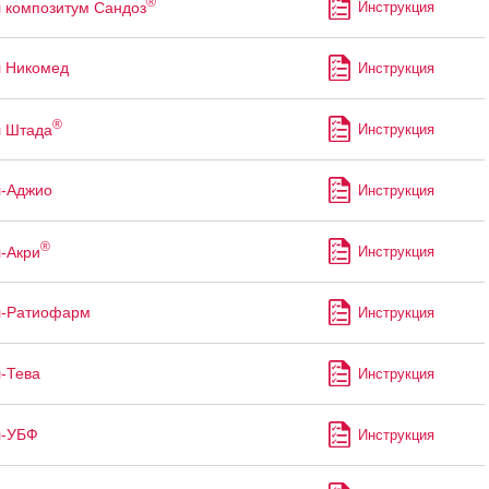
®
 композитум Сандоз
Инструкция
 Никомед
Инструкция
®
л Штада
Инструкция
л-Аджио
Инструкция
®
-Акри
Инструкция
л-Ратиофарм
Инструкция
-Тева
Инструкция
л-УБФ
Инструкция