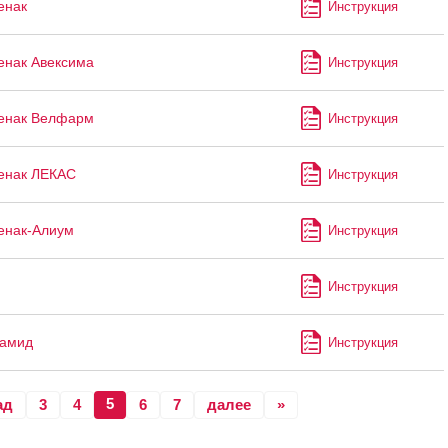
енак
Инструкция
нак Авексима
Инструкция
енак Велфарм
Инструкция
енак ЛЕКАС
Инструкция
енак-Алиум
Инструкция
Инструкция
ламид
Инструкция
5
ад
3
4
6
7
далее
»