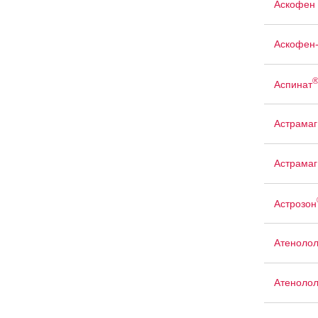
Аскофен 
Аскофен
Аспинат
Астрамаг
Астрамаг
Астрозон
Атеноло
Атенолол