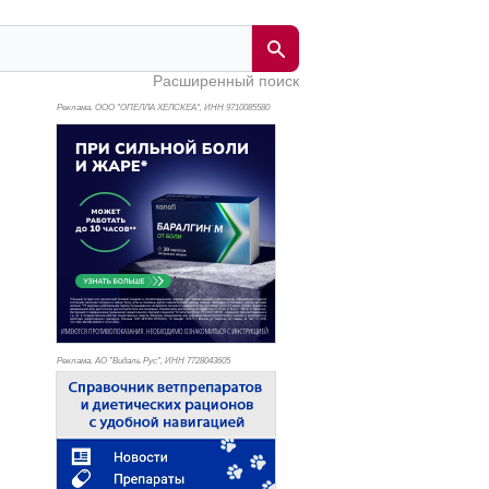
Расширенный поиск
Реклама. ООО "ОПЕЛЛА ХЕЛСКЕА", ИНН 971
0085580
Реклама. АО "Видаль Рус", ИНН 772
8043605