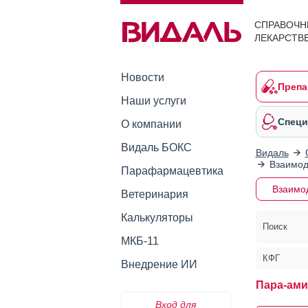
СПРАВОЧН
ЛЕКАРСТВ
Новости
Препа
Наши услуги
Специ
О компании
Видаль БОКС
Видаль
Взаимод
Парафармацевтика
Взаимо
Ветеринария
Калькуляторы
Поиск
МКБ-11
КФГ
Внедрение ИИ
Пара-ами
Вход для