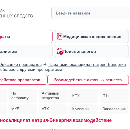
ИК
ЕННЫХ СРЕДСТВ
раты
Медицинская энциклопедия
алистам
Поиск аналогов
Описание препаратов
Пара-аминосалицилат натрия-Бинергия
ействие с другими препаратами
действие препаратов
Взаимодействие активных веществ
По
Активные
КФУ
ФТГ
алфавиту
вещества
МКБ
АТХ
Компании
Заболевания
носалицилат натрия-Бинергия взаимодействие