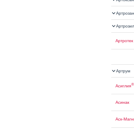
Артроза
Артрози
Артротек
Артрум
®
Асиглия
Асинак
Аск-Магн