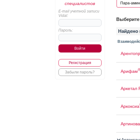
специалистов
E-mail учетной записи
Vidal:
Выберите 
Пароль:
Найдено 
Взаимодейс
Арентопр
Регистрация
Арифам
Забыли пароль?
Аркетал
Аркоксиа
Артинова
Артоксан