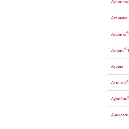
Атенолол
Атермик
®
Аторика
®
Аторис
Атрам
®
Аттенто
Ауробин
Ацеклаги