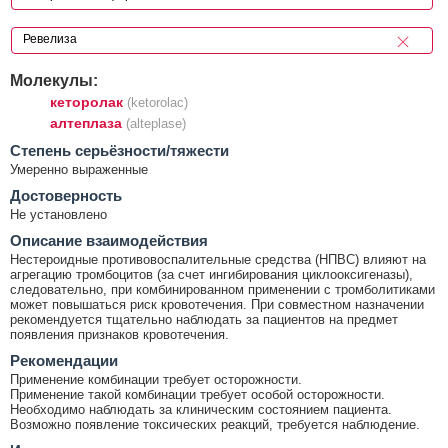
Молекулы:
кеторолак
(ketorolac)
алтеплаза
(alteplase)
Cтепень серьёзности/тяжести
Умеренно выраженные
Достоверность
Не установлено
Описание взаимодействия
Нестероидные противовоспалительные средства (НПВС) влияют на
агрегацию тромбоцитов (за счет ингибирования циклооксигеназы),
следовательно, при комбинированном применении с тромболитиками
может повышаться риск кровотечения. При совместном назначении
рекомендуется тщательно наблюдать за пациентов на предмет
появления признаков кровотечения.
Рекомендации
Применение комбинации требует осторожности.
Применение такой комбинации требует особой осторожности.
Необходимо наблюдать за клиническим состоянием пациента.
Возможно появление токсических реакций, требуется наблюдение.