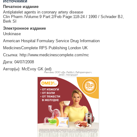
Источники
Печатное издание
Antiplatelet agents in coronary artery disease
Clin Pharm /Volume:9 Part:2/Feb Page:118-24 / 1990 / Schrader BJ,
Berk SI
Электронное издание
Urokinase
American Hospital Formulary Service Drug Information
MedicinesComplete RPS Publishing London UK
Ссылка: http://www.medicinescomplete.com/mc
Дата: 04/07/2008
Автор(ы): McEvoy GK (ed)
Реклама. ООО «Др. Редди’с Лабораторис»,
ИНН: 770
7321227