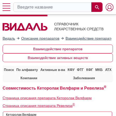
СПРАВОЧНИК
ЛЕКАРСТВЕННЫХ СРЕДСТВ
Видаль
Описание препаратов
Взаимодействие препаратов
Взаимодействие препаратов
Взаимодействие активных веществ
Поиск
По алфавиту
Активные в-ва
КФУ
ФТГ
КФГ
МКБ
АТХ
Компании
Заболевания
®
Совместимость Кеторолак Велфарм и Ревелиза
Страница описания препарата Кеторолак Велфарм
®
Страница описания препарата Ревелиза