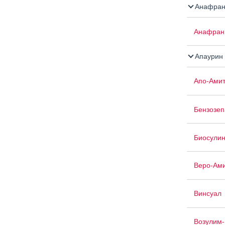
Анафран
Анафран
Апаурин
Апо-Амит
Бензозе
Биосули
Веро-Ам
Винсуал
Возулим