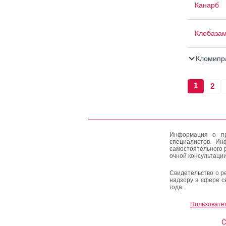
Канарб
Клобаза
Кломипр
1
2
Информация о пр
специалистов. Ин
самостоятельного 
очной консультации
Свидетельство о р
надзору в сфере с
года.
Пользовате
C