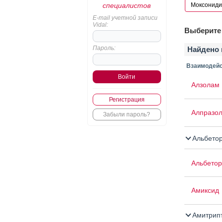
специалистов
E-mail учетной записи
Vidal:
Выберите 
Пароль:
Найдено 
Взаимодейс
Алзолам
Регистрация
Алпразо
Забыли пароль?
Альбето
Альбетор
Амиксид
Амитрип