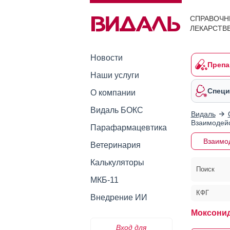
СПРАВОЧН
ЛЕКАРСТВ
Новости
Препа
Наши услуги
Специ
О компании
Видаль БОКС
Видаль
Взаимодейс
Парафармацевтика
Взаимо
Ветеринария
Калькуляторы
Поиск
МКБ-11
КФГ
Внедрение ИИ
Моксонид
Вход для