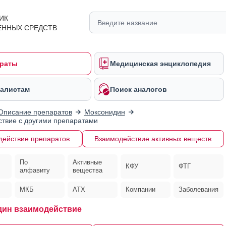
ИК
ЕННЫХ СРЕДСТВ
раты
Медицинская энциклопедия
алистам
Поиск аналогов
Описание препаратов
Моксонидин
твие с другими препаратами
действие препаратов
Взаимодействие активных веществ
По
Активные
КФУ
ФТГ
алфавиту
вещества
МКБ
АТХ
Компании
Заболевания
ин взаимодействие