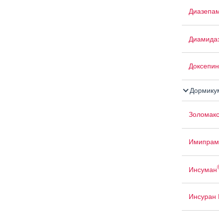
Диазепам
Диамида
Доксепин
Дормику
Золомак
Имипрам
Инсуман
Инсуран