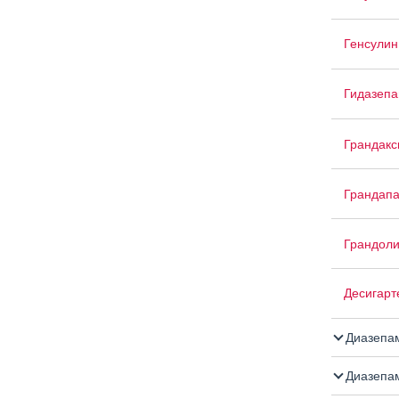
Генсулин
Гидазеп
Грандакс
Грандап
Грандоли
Десигарт
Диазепа
Диазепа