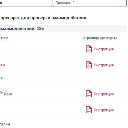
препарат для проверки взаимодействия
взаимодействий:
135
твие
Страница препарата
Инструкция
лам
Инструкция
®
р
®
Лонг
Инструкция
Инструкция
тилин