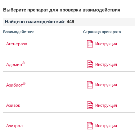
Выберите препарат для проверки взаимодействия
Найдено взаимодействий:
449
Взаимодействие
Страница препарата
Агенераза
Инструкция
®
Адемио
Инструкция
®
Азибиот
Инструкция
Азивок
Инструкция
Азитрал
Инструкция