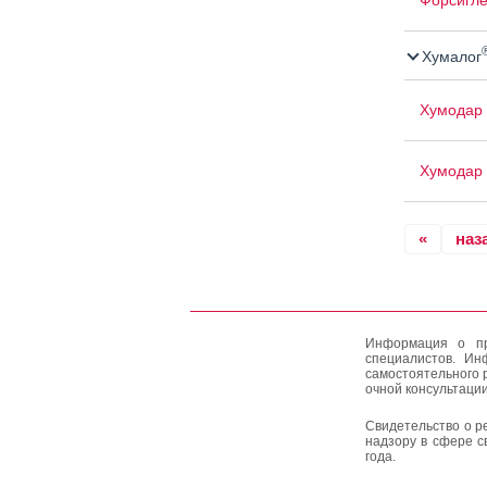
Форсигле
Хумалог
Хумодар 
Хумодар 
«
наз
Информация о пр
специалистов. Ин
самостоятельного 
очной консультации
Свидетельство о р
надзору в сфере с
года.