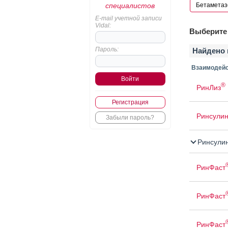
специалистов
E-mail учетной записи
Vidal:
Выберите 
Пароль:
Найдено 
Взаимодейс
®
РинЛиз
Регистрация
Ринсули
Забыли пароль?
Ринсули
РинФаст
РинФаст
РинФаст