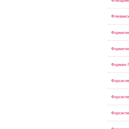
Флюарик
Флювакс
Формети
Формети
Формин 
Форсигле
Форсигле
Форсигле