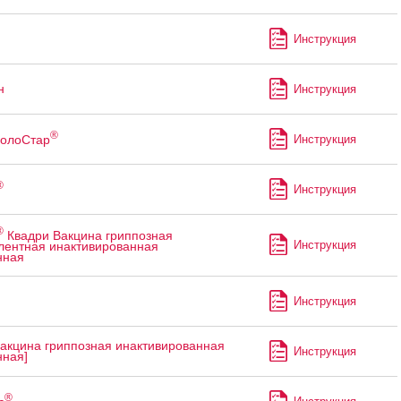
Инструкция
н
Инструкция
®
СолоСтар
Инструкция
®
Инструкция
®
Квадри Вакцина гриппозная
Инструкция
лентная инактивированная
нная
Инструкция
акцина гриппозная инактивированная
Инструкция
ная]
®