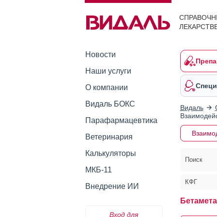
СПРАВОЧН
ЛЕКАРСТВ
Новости
Препа
Наши услуги
Специ
О компании
Видаль БОКС
Видаль
Взаимодейс
Парафармацевтика
Взаимо
Ветеринария
Калькуляторы
Поиск
МКБ-11
КФГ
Внедрение ИИ
Бетамета
Вход для