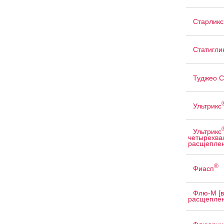
Старликс
Статигли
Туджео 
Ультрикс
Ультрикс
четырехва
расщепле
®
Фиасп
Флю-М [в
расщеплен