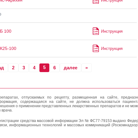
кс-Акрихин
Инструкция
®
Б 100
Инструкция
К25-100
Инструкция
5
ад
2
3
4
6
далее
»
епаратах, отпускаемых по рецепту, размещенная на сайте, предназн
формация, содержащаяся на сайте, не должна использоваться пациен
решения о применении представленных лекарственных препаратов и не мож
 врача.
егистрации средства массовой информации Эл № ФС77-79153 выдано Федер
вязи, информационных технологий и массовых коммуникаций (Роскомнадзор