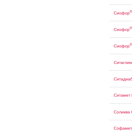
Сиофор
Сиофор
Сиофор
Ситаглик
Ситадиа
Ситамет
Соликва 
Софамет