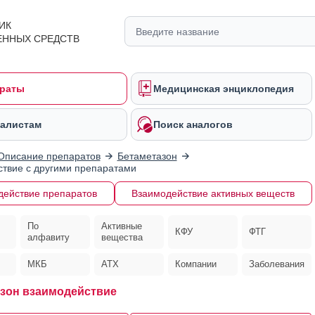
ИК
ЕННЫХ СРЕДСТВ
раты
Медицинская энциклопедия
алистам
Поиск аналогов
Описание препаратов
Бетаметазон
твие с другими препаратами
действие препаратов
Взаимодействие активных веществ
По
Активные
КФУ
ФТГ
алфавиту
вещества
МКБ
АТХ
Компании
Заболевания
зон взаимодействие