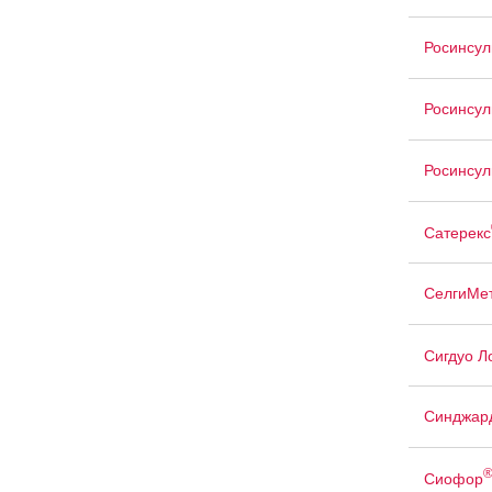
Росинсул
Росинсул
Росинсул
Сатерекс
СелгиМе
Сигдуо Л
Синджар
Сиофор