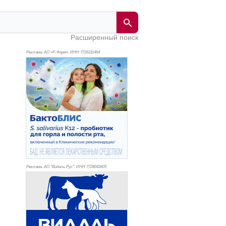
Расширенный поиск
Реклама. АО «Р-Фарм», ИНН 772
6311464
Реклама. АО "Видаль Рус", ИНН 772
8043605