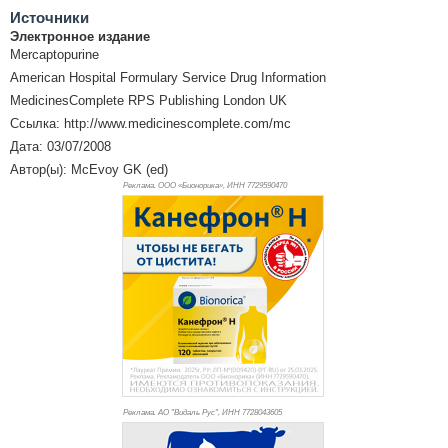
Источники
Электронное издание
Mercaptopurine
American Hospital Formulary Service Drug Information
MedicinesComplete RPS Publishing London UK
Ссылка: http://www.medicinescomplete.com/mc
Дата: 03/07/2008
Автор(ы): McEvoy GK (ed)
Реклама. ООО «Бионорика», ИНН 772
9590470
Реклама. АО "Видаль Рус", ИНН 772
8043605