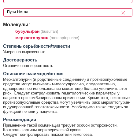
Молекулы:
бусульфан
(busulfan)
меркаптопурин
(mercaptopurine)
Cтепень серьёзности/тяжести
Умеренно выраженные
Достоверность
Ограниченная вероятность
Описание взаимодействия
Меркаптопурин (и родственные соединения) и противоопухолевые
средства могут вызывать миелосупрессию, следовательно,
одновременное использование может еще больше увеличить этот
риск. Следует контролировать гематологические параметры у
пациента при комбинированном применении. Кроме того, некоторые
противоопухолевые средства могут увеличить риск меркаптопурин-
индуцированной гепатотоксичности. Необходимо также следить за
функцией печени у пациента.
Рекомендации
Применение такой комбинации требует особой осторожности.
Контроль картины периферической крови.
Следует контролировать показатели гемопоэза.