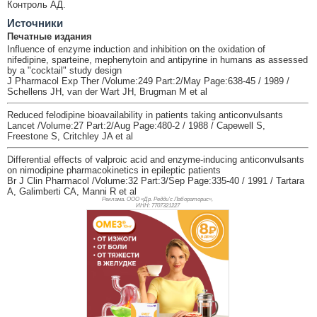
Контроль АД.
Источники
Печатные издания
Influence of enzyme induction and inhibition on the oxidation of
nifedipine, sparteine, mephenytoin and antipyrine in humans as assessed
by a "cocktail" study design
J Pharmacol Exp Ther /Volume:249 Part:2/May Page:638-45 / 1989 /
Schellens JH, van der Wart JH, Brugman M et al
Reduced felodipine bioavailability in patients taking anticonvulsants
Lancet /Volume:27 Part:2/Aug Page:480-2 / 1988 / Capewell S,
Freestone S, Critchley JA et al
Differential effects of valproic acid and enzyme-inducing anticonvulsants
on nimodipine pharmacokinetics in epileptic patients
Br J Clin Pharmacol /Volume:32 Part:3/Sep Page:335-40 / 1991 / Tartara
A, Galimberti CA, Manni R et al
Реклама. ООО «Др. Редди’с Лабораторис»,
ИНН: 770
7321227