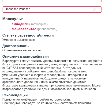
Молекулы:
амлодипин
(amlodipine)
фенобарбитал
(phenobarbital)
Cтепень серьёзности/тяжести
Умеренно выраженные
Достоверность
Ограниченная вероятность
Описание взаимодействия
Барбитураты могут снизить уровни сыворотки и, возможно, эффекты
блокаторов кальциевых каналов дигидропиридинового типа, вызывая
их СУР3А4-опосредованный метаболизм. В отдельных
исследованиях сообщали, что фенобарбитал существенно
уменьшал уровни в сыворотке фелодипина, нифедипина и
нимодипина. У пациентов необходимо следить за уровнем
артериального давления и признаками снижения действия
блокаторов кальциевых каналов при совместном применении. Может
потребоваться увеличение дозы блокаторов кальциевых каналов.
Рекомендации
Применение комбинации требует осторожности.
Необходимо наблюдать за клиническим состоянием пациента.