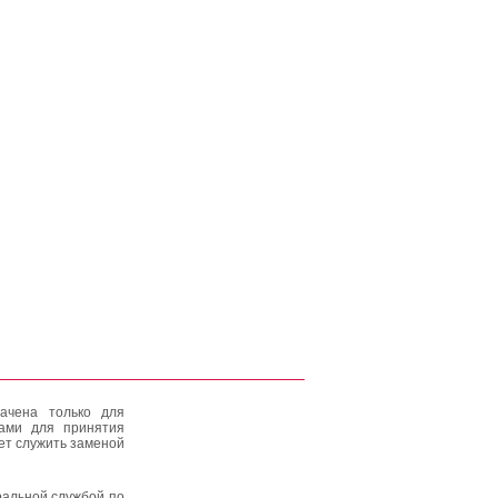
ачена только для
тами для принятия
ет служить заменой
альной службой по