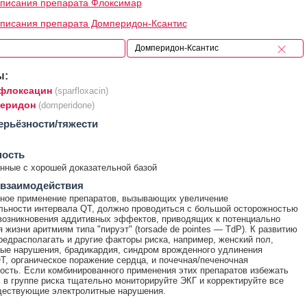
писания препарата Флоксимар
писания препарата Домперидон-Ксантис
ы:
флоксацин
(sparfloxacin)
еридон
(domperidone)
ерьёзности/тяжести
ность
ные с хорошей доказательной базой
 взаимодействия
ное применение препаратов, вызывающих увеличение
ьности интервала QT, должно проводиться с большой осторожностью
 возникновения аддитивных эффектов, приводящих к потенциально
 жизни аритмиям типа "пируэт" (torsade de pointes — TdP). К развитию
редрасполагать и другие факторы риска, например, женский пол,
ые нарушения, брадикардия, синдром врожденного удлинения
T, органическое поражение сердца, и почечная/печеночная
ость. Если комбинированного применения этих препаратов избежать
 в группе риска тщательно мониторируйте ЭКГ и корректируйте все
ществующие электролитные нарушения.