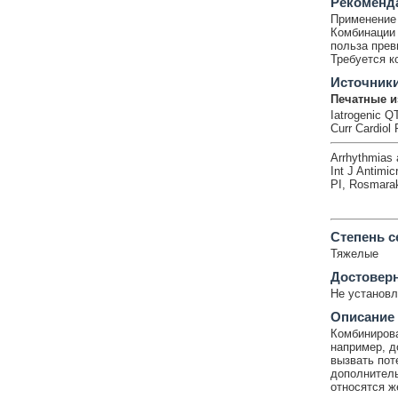
Рекоменд
Применение 
Комбинации 
польза прев
Требуется к
Источник
Печатные и
Iatrogenic Q
Curr Cardiol
Arrhythmias 
Int J Antimi
PI, Rosmara
Cтепень с
Тяжелые
Достовер
Не установл
Описание
Комбинирова
например, д
вызвать пот
дополнитель
относятся ж