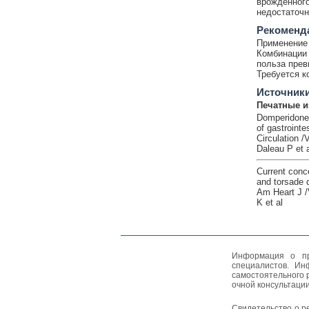
врожденного
недостаточн
Рекоменд
Применение 
Комбинации 
польза прев
Требуется к
Источник
Печатные и
Domperidone s
of gastrointes
Circulation 
Daleau P et a
Current conc
and torsade 
Am Heart J /
K et al
Информация о пр
специалистов. Ин
самостоятельного 
очной консультации
Свидетельство о р