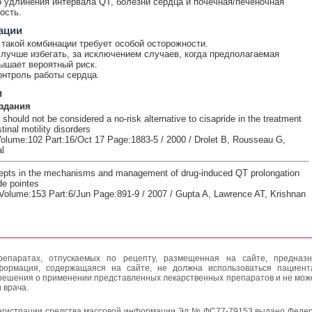
 удлинения интервала QT, болезни сердца и почечная/печеночная
ость.
ации
такой комбинации требует особой осторожности.
лучше избегать, за исключением случаев, когда предполагаемая
ышает вероятный риск.
онтроль работы сердца.
и
здания
hould not be considered a no-risk alternative to cisapride in the treatment
tinal motility disorders
/Volume:102 Part:16/Oct 17 Page:1883-5 / 2000 / Drolet B, Rousseau G,
l
epts in the mechanisms and management of drug-induced QT prolongation
de pointes
Volume:153 Part:6/Jun Page:891-9 / 2007 / Gupta A, Lawrence AT, Krishnan
епаратах, отпускаемых по рецепту, размещенная на сайте, предназн
формация, содержащаяся на сайте, не должна использоваться пациен
решения о применении представленных лекарственных препаратов и не мож
 врача.
егистрации средства массовой информации Эл № ФС77-79153 выдано Федер