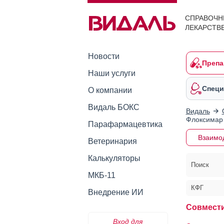
СПРАВОЧН
ЛЕКАРСТВ
Новости
Препа
Наши услуги
Специ
О компании
Видаль БОКС
Видаль
Флоксимар
Парафармацевтика
Взаимо
Ветеринария
Калькуляторы
Поиск
МКБ-11
КФГ
Внедрение ИИ
Совмести
Вход для