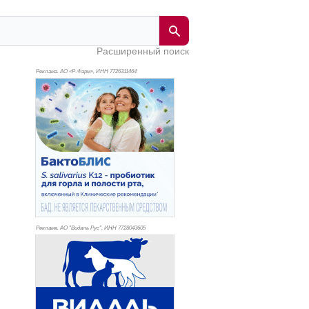
Расширенный поиск
Реклама. АО «Р-Фарм», ИНН 772
6311464
Реклама. АО "Видаль Рус", ИНН 772
8043605