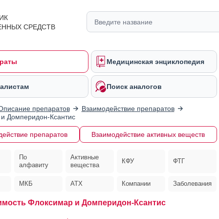
ИК
ЕННЫХ СРЕДСТВ
раты
Медицинская энциклопедия
алистам
Поиск аналогов
Описание препаратов
Взаимодействие препаратов
 и Домперидон-Ксантис
действие препаратов
Взаимодействие активных веществ
По
Активные
КФУ
ФТГ
алфавиту
вещества
МКБ
АТХ
Компании
Заболевания
мость Флоксимар и Домперидон-Ксантис