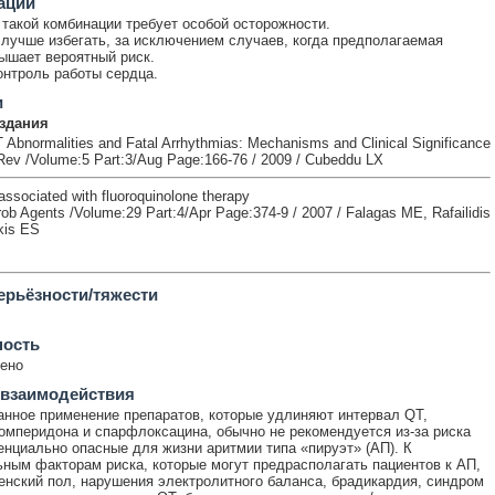
ации
такой комбинации требует особой осторожности.
лучше избегать, за исключением случаев, когда предполагаемая
ышает вероятный риск.
онтроль работы сердца.
и
здания
T Abnormalities and Fatal Arrhythmias: Mechanisms and Clinical Significance
 Rev /Volume:5 Part:3/Aug Page:166-76 / 2009 / Cubeddu LX
associated with fluoroquinolone therapy
crob Agents /Volume:29 Part:4/Apr Page:374-9 / 2007 / Falagas ME, Rafailidis
kis ES
ерьёзности/тяжести
ность
ено
 взаимодействия
нное применение препаратов, которые удлиняют интервал QT,
омперидона и спарфлоксацина, обычно не рекомендуется из-за риска
енциально опасные для жизни аритмии типа «пируэт» (АП). К
ным факторам риска, которые могут предрасполагать пациентов к АП,
енский пол, нарушения электролитного баланса, брадикардия, синдром