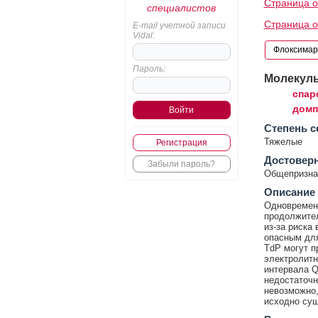
Страница о
специалистов
Страница о
E-mail учетной записи
Vidal:
Пароль:
Молекул
спар
домп
Cтепень с
Тяжелые
Регистрация
Достовер
Забыли пароль?
Общепризнан
Описание
Одновремен
продолжител
из-за риска
опасным для
TdP могут п
электролитн
интервала Q
недостаточн
невозможно,
исходно су