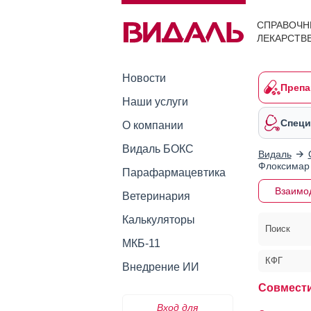
СПРАВОЧН
ЛЕКАРСТВ
Новости
Препа
Наши услуги
Специ
О компании
Видаль БОКС
Видаль
Флоксимар 
Парафармацевтика
Взаимо
Ветеринария
Калькуляторы
Поиск
МКБ-11
КФГ
Внедрение ИИ
Совмести
Вход для