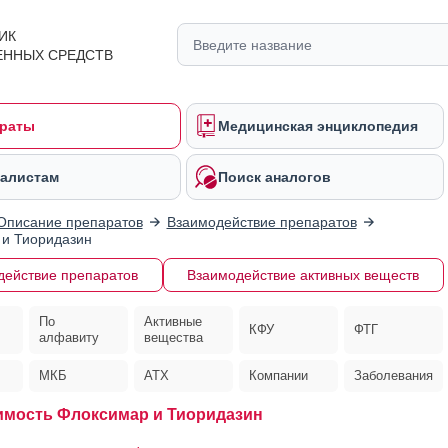
ИК
ЕННЫХ СРЕДСТВ
раты
Медицинская энциклопедия
алистам
Поиск аналогов
Описание препаратов
Взаимодействие препаратов
и Тиоридазин
действие препаратов
Взаимодействие активных веществ
По
Активные
КФУ
ФТГ
алфавиту
вещества
МКБ
АТХ
Компании
Заболевания
мость Флоксимар и Тиоридазин