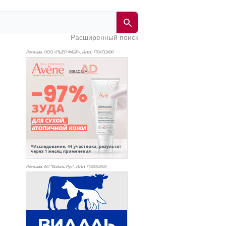
Расширенный поиск
Реклама. ООО «ПЬЕР ФАБР», ИНН: 770
4719490
Реклама. АО "Видаль Рус", ИНН 772
8043605