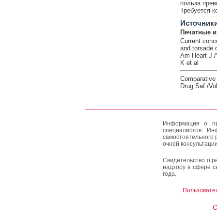
польза прев
Требуется к
Источник
Печатные и
Current conc
and torsade 
Am Heart J /
K et al
Comparative t
Drug Saf /Vol
Информация о пр
специалистов. Ин
самостоятельного 
очной консультации
Свидетельство о р
надзору в сфере с
года.
Пользовате
C