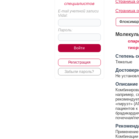
Страница о
специалистов
Страница о
E-mail учетной записи
Vidal:
Пароль:
Молекул
спар
тиор
Cтепень с
Тяжелые
Регистрация
Достовер
Забыли пароль?
Не установл
Описание
Комбинирова
например, с
рекомендует
«пируэт» (А
пациентов к
брадикардия
почечная/пе
Рекоменд
Применение 
Комбинации 