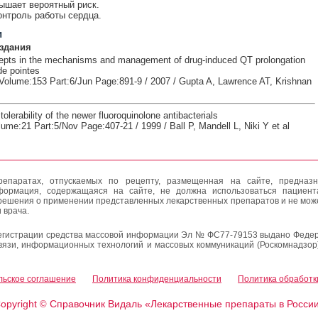
ышает вероятный риск.
онтроль работы сердца.
и
здания
epts in the mechanisms and management of drug-induced QT prolongation
de pointes
Volume:153 Part:6/Jun Page:891-9 / 2007 / Gupta A, Lawrence AT, Krishnan
olerability of the newer fluoroquinolone antibacterials
ume:21 Part:5/Nov Page:407-21 / 1999 / Ball P, Mandell L, Niki Y et al
епаратах, отпускаемых по рецепту, размещенная на сайте, предназн
формация, содержащаяся на сайте, не должна использоваться пациен
решения о применении представленных лекарственных препаратов и не мож
 врача.
егистрации средства массовой информации Эл № ФС77-79153 выдано Федер
вязи, информационных технологий и массовых коммуникаций (Роскомнадзор
льское соглашение
Политика конфиденциальности
Политика обработк
opyright
Справочник Видаль «Лекарственные препараты в Росси
©