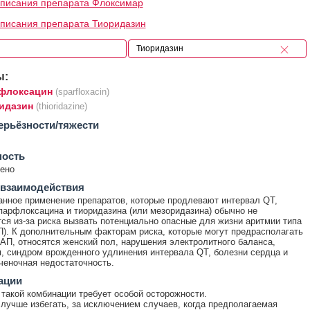
писания препарата Флоксимар
писания препарата Тиоридазин
ы:
флоксацин
(sparfloxacin)
идазин
(thioridazine)
ерьёзности/тяжести
ность
ено
 взаимодействия
нное применение препаратов, которые продлевают интервал QT,
парфлоксацина и тиоридазина (или мезоридазина) обычно не
ся из-за риска вызвать потенциально опасные для жизни аритмии типа
П). К дополнительным факторам риска, которые могут предрасполагать
 АП, относятся женский пол, нарушения электролитного баланса,
, синдром врожденного удлинения интервала QT, болезни сердца и
ченочная недостаточность.
ации
такой комбинации требует особой осторожности.
лучше избегать, за исключением случаев, когда предполагаемая