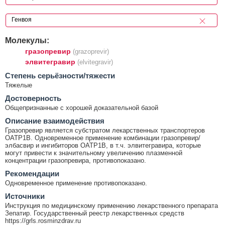
Молекулы:
гразопревир
(grazoprevir)
элвитегравир
(elvitegravir)
Cтепень серьёзности/тяжести
Тяжелые
Достоверность
Общепризнанные с хорошей доказательной базой
Описание взаимодействия
Гразопревир является субстратом лекарственных транспортеров
ОАТР1В. Одновременное применение комбинации гразопревир/
элбасвир и ингибиторов ОАТР1В, в т.ч. элвитегравира, которые
могут привести к значительному увеличению плазменной
концентрации гразопревира, противопоказано.
Рекомендации
Одновременное применение противопоказано.
Источники
Инструкция по медицинскому применению лекарственного препарата
Зепатир. Государственный реестр лекарственных средств
https://grls.rosminzdrav.ru